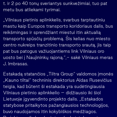
t. ir 2 po 40 tonų sveriantys sunkvežimiai, tuo pat
metu bus atliekami tyrimai.
„Vilniaus pietinis aplinkkelis, svarbus tarptautiniu
mastu kaip Europos transporto koridoriaus dalis, bus
reikšmingas ir sprendžiant miestui itin aktualią
transporto spūsčių problemą. Šis kelias nuo miesto
centro nukreips tranzitinio transporto srautą, jis taip
pat bus patogus važiuojantiems link Vilniaus oro
uosto bei į Naujininkų rajoną.“,- sakė Vilniaus meras
J. Imbrasas.
Estakadą statančios „Tiltra Group“ valdomos įmonės
„Kauno tiltai“ techninis direktorius Aldas Rusevičius
teigia, kad būtent ši estakada yra sudėtingiausia
Vilniaus pietinio aplinkkelio – didžiausio iki šiol
Lietuvoje įgyvendinto projekto dalis. „Estakados
statybose pritaikytos pažangiausios technologijos,
buvo naudojamos itin kokybiškos medžiagos.