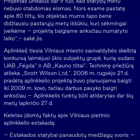
Projektas unikalus dar ir tuo, kad statybų metu
nebuvo stabdomas eismas. Nors esame pastatę
apie 80 tiltų, šis objektas mums tapo bene
didžiausiu pastarųjų metų iššūkiu, kurį sėkmingai
įveikėme – projektą baigiame anksčiau numatyto
laiko“,- sakė jis.
Aplinkkelį tiesia Vilniaus miesto savivaldybės skelbtą
konkursą laimėjusi ūkio subjektų grupė, kurią sudaro
UAB „Fegda“ ir AB „Kauno tiltai“. Techninę priežiūrą
atlieka „Scott Wilson Ltd.“. 2006 m. rugsėjo 21 d.
pradėtą aplinkkelio projektą buvo planuojama baigti
iki 2009 m. kovo, tačiau darbus pavyko baigti
anksčiau – Aplinkkelis turėtų būti atidarytas dar šių
metų lapkričio 27 d.
Keletas įdomių faktų apie Vilniaus pietinio
aplinkkelio estakadą:
– Estakados statybai panaudotų medžiagų svoris –