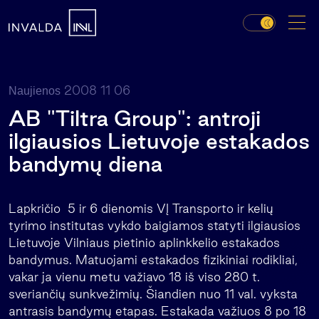
2008 11 06
Naujienos
AB "Tiltra Group": antroji
ilgiausios Lietuvoje estakados
bandymų diena
Lapkričio 5 ir 6 dienomis VĮ Transporto ir kelių
tyrimo institutas vykdo baigiamos statyti ilgiausios
Lietuvoje Vilniaus pietinio aplinkkelio estakados
bandymus. Matuojami estakados fizikiniai rodikliai,
vakar ja vienu metu važiavo 18 iš viso 280 t.
sveriančių sunkvežimių. Šiandien nuo 11 val. vyksta
antrasis bandymų etapas. Estakada važiuos 8 po 18