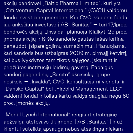
akcijų bendrovei „Baltic Pharma Limited“, kuri yra
„Citi Venture Capital International“ (CVCI) valdomų
fondų investicinė priemonė. Kiti CVCI valdomi fondai
jau anksčiau investavo į AB „Sanitas“ – turi 17,1proc.
bendrovės akcijų. „Invalda“ planuoja išlaikyti 25 proc.
įmonės akcijų ir iš šio sandorio gautas lėšas ketina
panaudoti įsipareigojimų sumažinimui. Planuojama,
kad sandoris bus užbaigtas 2009 m. pirmąjį ketvirtį,
kai bus įvykdytos tam tikros sąlygos, įskaitant ir
priežiūros institucijų leidimų gavimą. Pabaigus
sandorį pagrindinių „Sanito“ akcininkų grupė
nesikeis – „Invalda“, CVCI konsultuojami vienetai ir
„Danske Capital“ bei „Firebird Management LLC“
valdomi fondai ir toliau kartu valdys daugiau negu 80
proc. įmonės akcijų.
„Merrill Lynch International“ rengiant strateginę
apžvalgą atstovavo tik įmonei [AB „Sanitas“] ir už
klientui suteiktą apsaugą nebus atsakinga niekam