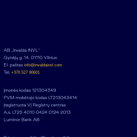
AB „Invalda INVL“
Gynėjų g. 14, 01110 Vilnius
El. paštas
info@invaldainvl.com
Tel.
+370 527 90601
Įmonės kodas 121304349
PVM mokėtojo kodas LT213043414
Įregistruota VĮ Registrų centras
A.s. LT25 4010 0424 0124 2013
Luminor Bank AB