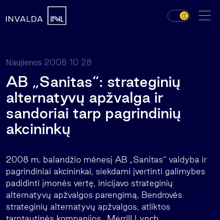
2008 10 28
Naujienos
AB „Sanitas“: strateginių
alternatyvų apžvalga ir
sandoriai tarp pagrindinių
akcininkų
2008 m. balandžio mėnesį AB „Sanitas“ valdyba ir
pagrindiniai akcininkai, siekdami įvertinti galimybes
padidinti įmonės vertę, inicijavo strateginių
alternatyvų apžvalgos parengimą. Bendrovės
strateginių alternatyvų apžvalgos, atliktos
tarptautinės kompanijos „Merrill Lynch