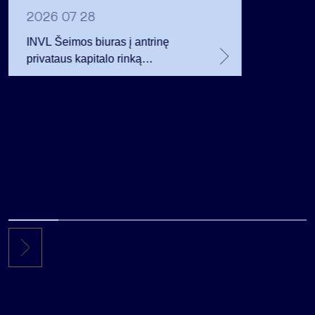
planavo
2026 07 28
INVL Šeimos biuras į antrinę
privataus kapitalo rinką
investuojantį fondą pritraukė 17,4
mln. JAV dolerių