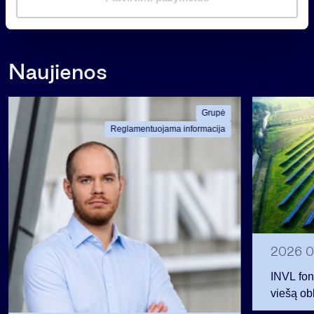
a
Atgal
s
Naujienos
Grupė
Reglamentuojama informacija
2026 0
INVL fon
viešą obl
12 mln. 