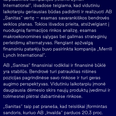
International“, išvadose teigiama, kad vidutiniu
laikotarpiu geriausias būdas padidinti ir realizuoti AB
„Sanitas“ vertę – esamas savarankiškos bendrovės
veiklos planas. Tokios išvados prieita, atsižvelgiant į
nuodugnią farmacijos rinkos analizę, esamas
makroekonomines sąlygas bei galimas strateginių
perleidimų alternatyvas. Rengiant apžvalgą
finansiniu patarėju buvo pasirinkta kompanija „Merrill
Lynch International“.
AB „Sanitas“ finansiniai rodikliai ir finansinė būklė
yra stabilūs. Bendrovė turi patrauklias nišines
pozicijas pagrindinėse savo rinkose ir turi geras
augimo perspektyvas. Vidutiniu laikotarpiu įmonė
daugiausia dėmesio skirs naujų produktų įvedimui ir
tolimesnei plėtrai dabartinėse rinkose.
„Sanitas“ taip pat praneša, kad teisiškai įformintas
sandoris, kuriuo AB „Invalda“ parduos 20,3 proc.