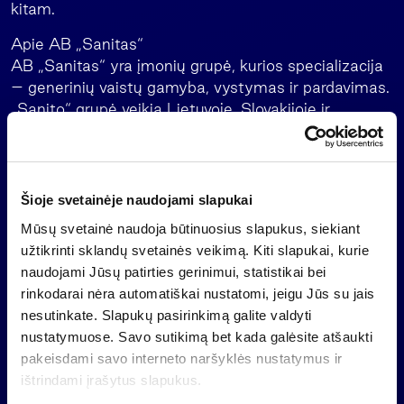
kitam.
Apie AB „Sanitas“
AB „Sanitas“ yra įmonių grupė, kurios specializacija
– generinių vaistų gamyba, vystymas ir pardavimas.
„Sanito“ grupė veikia Lietuvoje, Slovakijoje ir
Lenkijoje – šiose šalyse veikia modernios įmonės
gamyklos. Bendrovė ir jos grupės įmonės gamina
platų įvairių vaistų spektrą: tabletes, kapsules,
įšvirkščiamus ir tepamus vaistus. Įmonė savo
Šioje svetainėje naudojami slapukai
gaminiais prekiauja sparčiai augančiose Vidurio ir
Mūsų svetainė naudoja būtinuosius slapukus, siekiant
Rytų Europos, Rusijos ir Ukrainos rinkose.
užtikrinti sklandų svetainės veikimą. Kiti slapukai, kurie
naudojami Jūsų patirties gerinimui, statistikai bei
Apie AB „Invalda“
rinkodarai nėra automatiškai nustatomi, jeigu Jūs su jais
„Invalda“ yra viena didžiausių aktyviai investicijas
nesutinkate. Slapukų pasirinkimą galite valdyti
valdančių Lietuvos bendrovių. „Invaldos“ grupės
nustatymuose. Savo sutikimą bet kada galėsite atšaukti
įmonės veikia Lietuvoje, Latvijoje, Ukrainoje,
pakeisdami savo interneto naršyklės nustatymus ir
Lenkijoje, Slovakijoje ir kitose šalyse, kuriose
ištrindami įrašytus slapukus.
ieškoma veiklos vystymo galimybių. Pagrindinė
„Invaldos“ veikla yra investavimas į perspektyvius