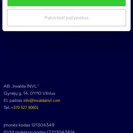
k
i
m
Patvirtinti pažymėtus
a
s
AB „Invalda INVL“
Gynėjų g. 14, 01110 Vilnius
El. paštas
info@invaldainvl.com
Tel.
+370 527 90601
Įmonės kodas 121304349
PVM mokėtojo kodas LT213043414