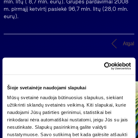
mln. litų ( 8,7 mln. eurų). Grupės pardavimai 2008
m. pirmąjį ketvirtį pasiekė 96,7 mln. litų (28,0 mln.
eurų).
Atgal
Naujienos
Šioje svetainėje naudojami slapukai
Grupė
Reglamentuojama informacija
Mūsų svetainė naudoja būtinuosius slapukus, siekiant
užtikrinti sklandų svetainės veikimą. Kiti slapukai, kurie
naudojami Jūsų patirties gerinimui, statistikai bei
rinkodarai nėra automatiškai nustatomi, jeigu Jūs su jais
nesutinkate. Slapukų pasirinkimą galite valdyti
nustatymuose. Savo sutikimą bet kada galėsite atšaukti