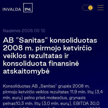
2008 05 12
Naujienos
AB "Sanitas" konsoliduotas
2008 m. pirmojo ketvirčio
veiklos rezultatas ir
konsoliduota finansinė
atskaitomybė
Konsoliduotas AB „Sanitas“ grupės 2008 m.
pirmojo ketvirčio veiklos rezultatas 11,9 mln. litų (3,4
mln. eurų) pelno prieš mokesčius, grynasis
pelnas10,3 mln. litų (3,0 mln. eurų), EBITDA 30,0