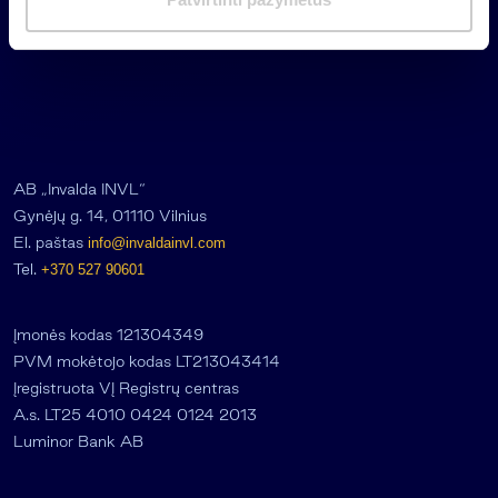
a
s
AB „Invalda INVL“
Gynėjų g. 14, 01110 Vilnius
El. paštas
info@invaldainvl.com
Tel.
+370 527 90601
Įmonės kodas 121304349
PVM mokėtojo kodas LT213043414
Įregistruota VĮ Registrų centras
A.s. LT25 4010 0424 0124 2013
Luminor Bank AB