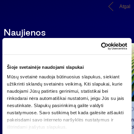
Atgal
Naujienos
Grupė
Reglamentuojama informacija
Šioje svetainėje naudojami slapukai
Mūsų svetainė naudoja būtinuosius slapukus, siekiant
užtikrinti sklandų svetainės veikimą. Kiti slapukai, kurie
naudojami Jūsų patirties gerinimui, statistikai bei
rinkodarai nėra automatiškai nustatomi, jeigu Jūs su jais
nesutinkate. Slapukų pasirinkimą galite valdyti
2026 0
nustatymuose. Savo sutikimą bet kada galėsite atšaukti
pakeisdami savo interneto naršyklės nustatymus ir
INVL fon
ištrindami įrašytus slapukus.
viešą obl