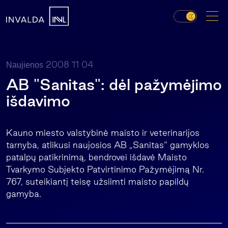
2008 11 04
Naujienos
AB "Sanitas": dėl pažymėjimo
išdavimo
Kauno miesto valstybinė maisto ir veterinarijos
tarnyba, atlikusi naujosios AB „Sanitas“ gamyklos
patalpų patikrinimą, bendrovei išdavė Maisto
Tvarkymo Subjekto Patvirtinimo Pažymėjimą Nr.
767, suteikiantį teisę užsiimti maisto papildų
gamyba.