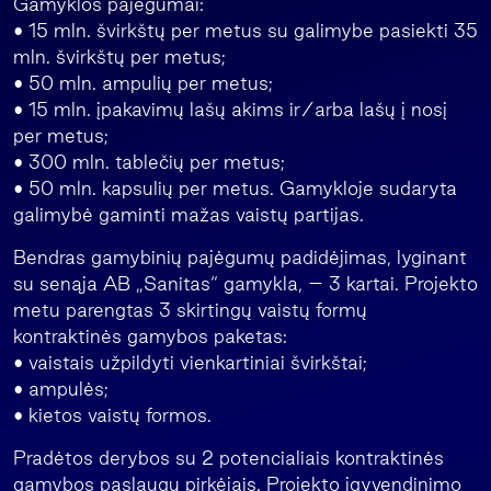
Gamyklos pajėgumai:
• 15 mln. švirkštų per metus su galimybe pasiekti 35
mln. švirkštų per metus;
• 50 mln. ampulių per metus;
• 15 mln. įpakavimų lašų akims ir/arba lašų į nosį
per metus;
• 300 mln. tablečių per metus;
• 50 mln. kapsulių per metus. Gamykloje sudaryta
galimybė gaminti mažas vaistų partijas.
Bendras gamybinių pajėgumų padidėjimas, lyginant
su senąja AB „Sanitas“ gamykla, – 3 kartai. Projekto
metu parengtas 3 skirtingų vaistų formų
kontraktinės gamybos paketas:
• vaistais užpildyti vienkartiniai švirkštai;
• ampulės;
• kietos vaistų formos.
Pradėtos derybos su 2 potencialiais kontraktinės
gamybos paslaugų pirkėjais. Projekto įgyvendinimo