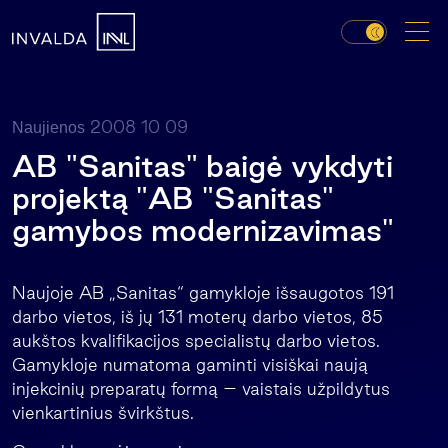
2008 10 09
Naujienos
AB "Sanitas" baigė vykdyti
projektą "AB "Sanitas"
gamybos modernizavimas"
Naujoje AB „Sanitas“ gamykloje išsaugotos 191
darbo vietos, iš jų 131 moterų darbo vietos, 85
aukštos kvalifikacijos specialistų darbo vietos.
Gamykloje numatoma gaminti visiškai naują
injekcinių preparatų formą – vaistais užpildytus
vienkartinius švirkštus.