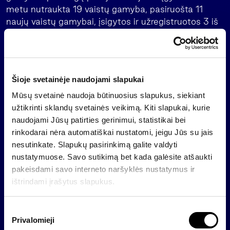
metu nutraukta 19 vaistų gamyba, pasiruošta 11
naujų vaistų gamybai, įsigytos ir užregistruotos 3 iš
patentinės apsaugos išeinančių vaistų bylos.
Naujos vaistų gamyklos statybai išleista 68 mln. litų.
Iš jų 16,06* mln. litų parama gauta iš ES struktūrinių
fondų.
Šioje svetainėje naudojami slapukai
Mūsų svetainė naudoja būtinuosius slapukus, siekiant
* – į žvaigždute pažymėtus 16,06 mln. įtraukti 1,82
užtikrinti sklandų svetainės veikimą. Kiti slapukai, kurie
mln. litų, kurie bus gauti LVPA patvirtinus galutinį
naudojami Jūsų patirties gerinimui, statistikai bei
mokėjimo prašymą.
rinkodarai nėra automatiškai nustatomi, jeigu Jūs su jais
nesutinkate. Slapukų pasirinkimą galite valdyti
nustatymuose. Savo sutikimą bet kada galėsite atšaukti
Atgal
pakeisdami savo interneto naršyklės nustatymus ir
ištrindami įrašytus slapukus.
Naujienos
S
Privalomieji
u