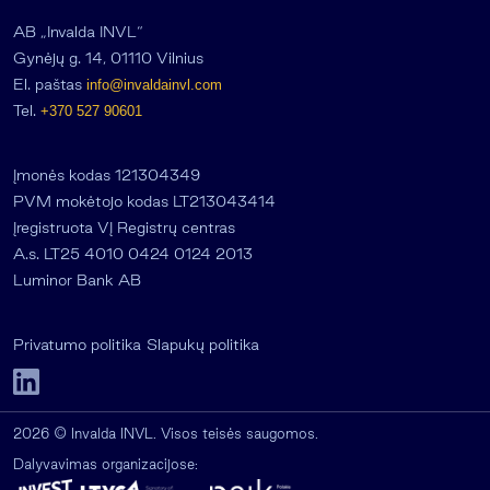
AB „Invalda INVL“
Gynėjų g. 14, 01110 Vilnius
El. paštas
info@invaldainvl.com
Tel.
+370 527 90601
Įmonės kodas 121304349
PVM mokėtojo kodas LT213043414
Įregistruota VĮ Registrų centras
A.s. LT25 4010 0424 0124 2013
Luminor Bank AB
Privatumo politika
Slapukų politika
2026 © Invalda INVL. Visos teisės saugomos.
Dalyvavimas organizacijose: