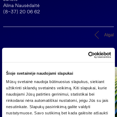
Alina Nausėdaitė
(8-37) 20 06 62
Atgal
Naujienos
Šioje svetainėje naudojami slapukai
Grupė
Reglamentuojama informacija
Mūsų svetainė naudoja būtinuosius slapukus, siekiant
užtikrinti sklandų svetainės veikimą. Kiti slapukai, kurie
naudojami Jūsų patirties gerinimui, statistikai bei
rinkodarai nėra automatiškai nustatomi, jeigu Jūs su jais
nesutinkate. Slapukų pasirinkimą galite valdyti
nustatymuose. Savo sutikimą bet kada galėsite atšaukti