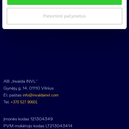
i
m
Patvirtinti pažymėtus
a
s
AB „Invalda INVL“
Gynėjų g. 14, 01110 Vilnius
El. paštas
info@invaldainvl.com
Tel.
+370 527 90601
Įmonės kodas 121304349
PVM mokėtojo kodas LT213043414