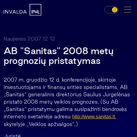
2007 12 12
Naujienos
AB "Sanitas" 2008 metų
prognozių pristatymas
2007 m. gruodžio 12 d. konferencijoje, skirtoje
investuotojams ir finansų srities specialistams, AB
„Sanitas“ generalinis direktorius Saulius Jurgelėnas
pristato 2008 metų veiklos prognozes. (Su AB
„Sanitas“ pristatymu galima susipažinti bendrovės
interneto svetainėje adresu
,
http://www.sanitas.lt
skyrelyje „Veiklos apžvalgos“.)
Juristė