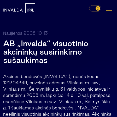
2008 10 13
Naujienos
AB „Invalda“ visuotinio
akcininkų susirinkimo
sušaukimas
Akcinės bendrovės „INVALDA“ (įmonės kodas
121304349, buveinės adresas Vilniaus m. sav.,
Vilniaus m., Šeimyniškių g. 3) valdybos iniciatyva ir
sprendimu 2008 m. lapkričio 14 d. 10 val. patalpose,
esančiose Vilniaus m.sav., Vilniaus m., Šeimyniškių
g. 1 šaukiamas akcinės bendrovės „INVALDA“
neeilinis visuotinis akcininkų susirinkimas. Akcininkai