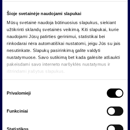
6. Dėl akcinės bendrovės „INVALDA“ įstatinio
kapitalo didinimo, susieto su konvertuojamųjų
Šioje svetainėje naudojami slapukai
obligacijų emisijomis.
Mūsų svetainė naudoja būtinuosius slapukus, siekiant
Su dokumentais, susijusiais su visuotinio akcininkų
užtikrinti sklandų svetainės veikimą. Kiti slapukai, kurie
susirinkimo darbotvarke, sprendimų projektais, ne
naudojami Jūsų patirties gerinimui, statistikai bei
vėliau kaip likus 10 dienų iki akcininkų susirinkimo
rinkodarai nėra automatiškai nustatomi, jeigu Jūs su jais
bus galima susipažinti bendrovės buveinėje,
nesutinkate. Slapukų pasirinkimą galite valdyti
Šeimyniškių g. 3, Vilniuje, o taip pat bendrovės
nustatymuose. Savo sutikimą bet kada galėsite atšaukti
interneto tinklalapyje
. Dėl papildomos
www.invalda.lt
pakeisdami savo interneto naršyklės nustatymus ir
informacijos prašome kreiptis telefonu (8~5) 279
ištrindami įrašytus slapukus.
0601.
S
Privalomieji
u
Atgal
t
i
Funkciniai
k
i
Naujienos
m
Statistikos