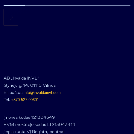
mln. JAV dolerių
AB „Invalda INVL“
Gynėjų g. 14, 01110 Vilnius
El. paštas
info@invaldainvl.com
Tel.
+370 527 90601
Įmonės kodas 121304349
PVM mokėtojo kodas LT213043414
Įregistruota VĮ Registrų centras