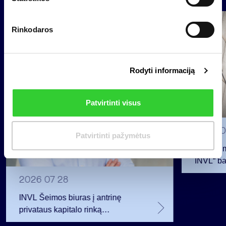
o
p
Grupė
Rinkodaros
a
Reglamentuojama informacija
s
i
Rodyti informaciją
r
i
n
Patvirtinti visus
k
i
2026 0
m
Patvirtinti pažymėtus
a
Pranešim
s
INVL“ ba
2026 07 28
INVL Šeimos biuras į antrinę
privataus kapitalo rinką
investuojantį fondą pritraukė 17,4