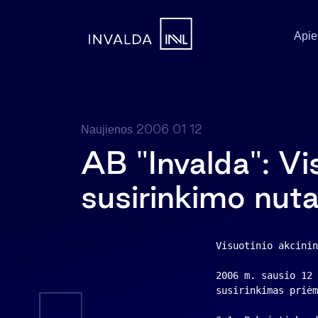
Apie
2006 01 12
Naujienos
AB "Invalda": Vi
susirinkimo nuta
Visuotinio akcinin
2006 m. sausio 12 
susirinkimas priėm