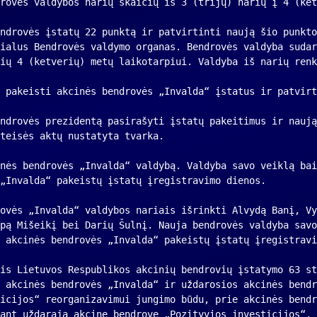
rovės valdybos narių skaičių iš 3 (trijų) narių į 4 (ket
ndrovės įstatų 22 punktą ir patvirtinti naują šio punkto
ialus Bendrovės valdymo organas. Bendrovės valdyba sudar
ių 4 (ketverių) metų laikotarpiui. Valdyba iš narių renk
 pakeisti akcinės bendrovės „Invalda“ įstatus ir patvirt
ndrovės prezidentą pasirašyti įstatų pakeitimus ir naują
teisės aktų nustatyta tvarka.
nės bendrovės „Invalda“ valdybą. Valdyba savo veiklą bai
„Invalda“ pakeistų įstatų įregistravimo dienos.
ovės „Invalda“ valdybos nariais išrinkti Alvydą Banį, Vy
pą Mišeikį bei Darių Šulnį. Nauja bendrovės valdyba savo
 akcinės bendrovės „Invalda“ pakeistų įstatų įregistravi
is Lietuvos Respublikos akcinių bendrovių įstatymo 63 st
 akcinės bendrovės „Invalda“ ir uždarosios akcinės bendr
icijos“ reorganizavimui jungimo būdu, prie akcinės bendr
ant uždarąją akcinę bendrovę „Pozityvios investicijos“.