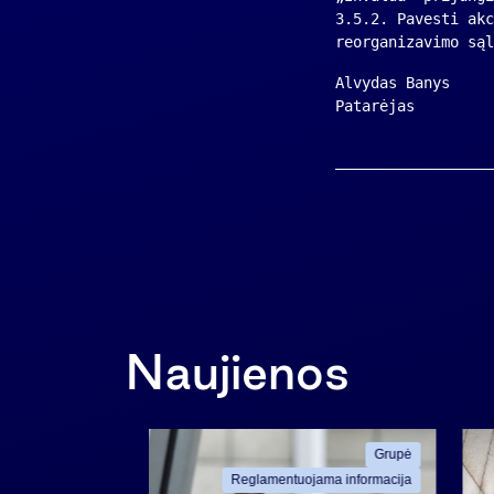
3.5.2. Pavesti akc
reorganizavimo sąl
Alvydas Banys
Patarėjas
Naujienos
ama informacija
Grupė
Reglamentuojama informacija