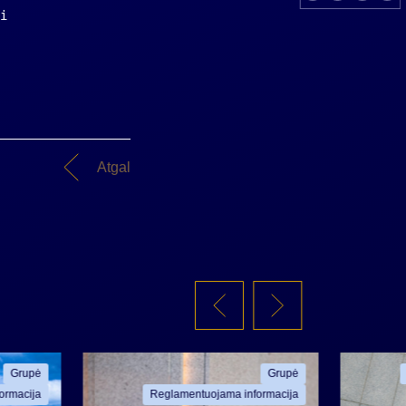
i 
Atgal
Grupė
Grupė
ormacija
Reglamentuojama informacija