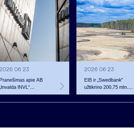
2026 06 23
2026 06 23
Pranešimas apie AB
EIB ir „Swedbank“
„Invalda INVL“
užtikrino 200,75 mln.
balsavimo teisių
eurų finansavimą
netekimą
Rūdninkų karinio
miestelio vystytojai