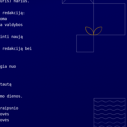
uris) narius.
 redakciją: 
oma
a valdybos
inti naują
 redakciją bei
gia nuo
tautą
mo dienos.
raipsnio
ovės 
ovės 