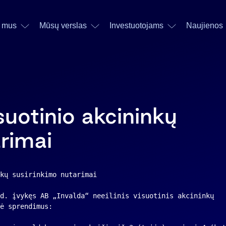
 mus
Mūsų verslas
Investuotojams
Naujienos
suotinio akcininkų
rimai
kų susirinkimo nutarimai
d. įvykęs AB „Invalda“ neeilinis visuotinis akcininkų 
ė sprendimus: