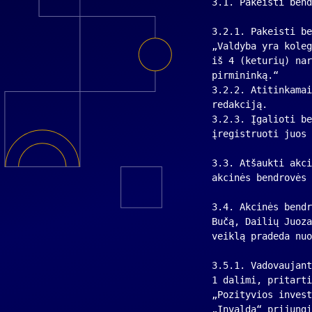
3.1. Pakeisti bend
3.2.1. Pakeisti be
„Valdyba yra koleg
iš 4 (keturių) nar
pirmininką.“
3.2.2. Atitinkamai
redakciją.
3.2.3. Įgalioti be
įregistruoti juos 
3.3. Atšaukti akci
akcinės bendrovės 
3.4. Akcinės bendr
Bučą, Dailių Juoza
veiklą pradeda nuo
3.5.1. Vadovaujant
1 dalimi, pritarti
„Pozityvios invest
„Invalda“ prijungi