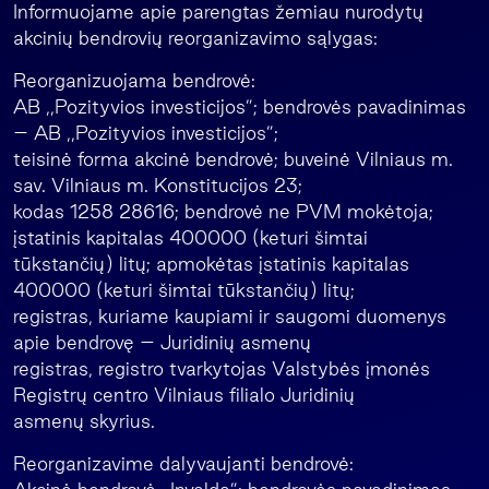
Informuojame apie parengtas žemiau nurodytų
akcinių bendrovių reorganizavimo sąlygas:
Reorganizuojama bendrovė:
AB ,,Pozityvios investicijos”; bendrovės pavadinimas
– AB ,,Pozityvios investicijos”;
teisinė forma akcinė bendrovė; buveinė Vilniaus m.
sav. Vilniaus m. Konstitucijos 23;
kodas 1258 28616; bendrovė ne PVM mokėtoja;
įstatinis kapitalas 400000 (keturi šimtai
tūkstančių) litų; apmokėtas įstatinis kapitalas
400000 (keturi šimtai tūkstančių) litų;
registras, kuriame kaupiami ir saugomi duomenys
apie bendrovę – Juridinių asmenų
registras, registro tvarkytojas Valstybės įmonės
Registrų centro Vilniaus filialo Juridinių
asmenų skyrius.
Reorganizavime dalyvaujanti bendrovė: