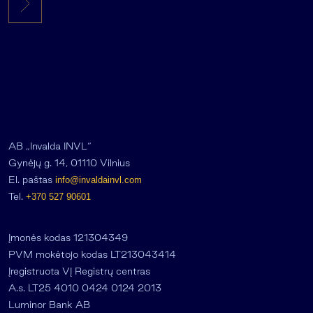
AB „Invalda INVL“
Gynėjų g. 14, 01110 Vilnius
El. paštas
info@invaldainvl.com
Tel.
+370 527 90601
Įmonės kodas 121304349
PVM mokėtojo kodas LT213043414
Įregistruota VĮ Registrų centras
A.s. LT25 4010 0424 0124 2013
Luminor Bank AB