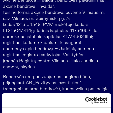
Akcinė bendrovė ,,Invalda”; bendrovės pavadinimas –
akcinė bendrovė ,,Invalda”,
teisinė forma akcinė bendrovė; buveinė Vilniaus m.
sav. Vilniaus m. Šeimyniškių g. 3;
kodas 1213 04349; PVM mokėtojo kodas:
LT213043414; įstatinis kapitalas 41734662 litai;
apmokėtas įstatinis kapitalas 41734662 litai;
registras, kuriame kaupiami ir saugomi
duomenys apie bendrovę – Juridinių asmenų
registras, registro tvarkytojas Valstybės
įmonės Registrų centro Vilniaus filialo Juridinių
asmenų skyrius.
Bendrovės reorganizuojamos jungimo būdu,
prijungiant AB ,,Pozityvios investicijos”
(reorganizuojama bendrovė), kurios veikla pasibaigia,
prie akcinės bendrovės ,,Invalda”
(reorganizavime dalyvaujanti bendrovė), kuri tęsia
veiklą ir kuriai pereina visos
reorganizuojamos bendrovės teisės ir pareigos.