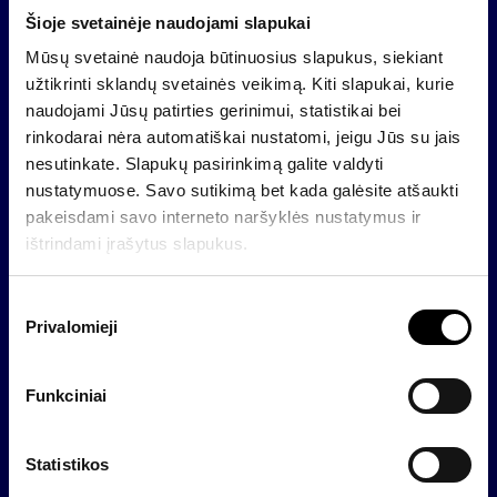
Šioje svetainėje naudojami slapukai
Po reorganizavimo pasibaigiančios bendrovės turtas,
teisės ir pareigos; teisės ir pareigos
Mūsų svetainė naudoja būtinuosius slapukus, siekiant
pagal sandorius pereina po reorganizavimo
užtikrinti sklandų svetainės veikimą. Kiti slapukai, kurie
veiksiančiai bendrovei ir turtas bei sandoriai
naudojami Jūsų patirties gerinimui, statistikai bei
įtraukiami į šios bendrovės buhalterinę apskaitą nuo
rinkodarai nėra automatiškai nustatomi, jeigu Jūs su jais
2006-06-30 dienos.
nesutinkate. Slapukų pasirinkimą galite valdyti
nustatymuose. Savo sutikimą bet kada galėsite atšaukti
Su reorganizavimo sąlygomis, akcinės bendrovės
pakeisdami savo interneto naršyklės nustatymus ir
,,Invalda” įstatų nauja redakcija;
ištrindami įrašytus slapukus.
reorganizuojamos ir reorganizavime dalyvaujančios
bendrovių trijų paskutinių metų
S
metine finansine atskaitomybe; reorganizavimo
Privalomieji
u
sąlygų vertinimo ataskaita, akcinės
t
bendrovės ,,Invalda” valdybos ir AB ,,Pozityvios
i
investicijos” vadovo parengtomis
Funkciniai
k
reorganizavimo ataskaitomis apie numatomą
i
reorganizavimą, galima susipažinti adresu
m
Statistikos
Šeimyniškių g. 3, Vilniuje arba Konstitucijos pr. 23 ,
o
Vilniuje, kiekvieną darbo dieną nuo