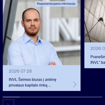
Reglamentuojama informacija
2026 0
Pranešim
INVL“ ba
2026 07 28
INVL Šeimos biuras į antrinę
privataus kapitalo rinką
investuojantį fondą pritraukė 17,4
mln. JAV dolerių