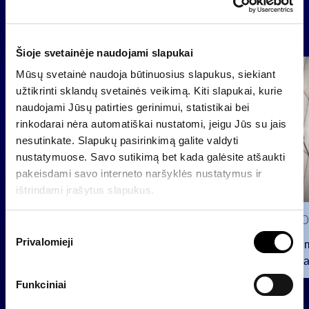
Naujienos
Šioje svetainėje naudojami slapukai
Grupė
Mūsų svetainė naudoja būtinuosius slapukus, siekiant
Reglamentuojama informacija
užtikrinti sklandų svetainės veikimą. Kiti slapukai, kurie
naudojami Jūsų patirties gerinimui, statistikai bei
rinkodarai nėra automatiškai nustatomi, jeigu Jūs su jais
nesutinkate. Slapukų pasirinkimą galite valdyti
nustatymuose. Savo sutikimą bet kada galėsite atšaukti
pakeisdami savo interneto naršyklės nustatymus ir
ištrindami įrašytus slapukus.
2026 0
S
Privalomieji
u
Pranešim
t
INVL“ ba
i
Funkciniai
2026 07 28
k