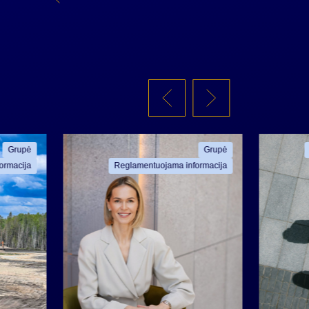
Grupė
Grupė
ormacija
Reglamentuojama informacija