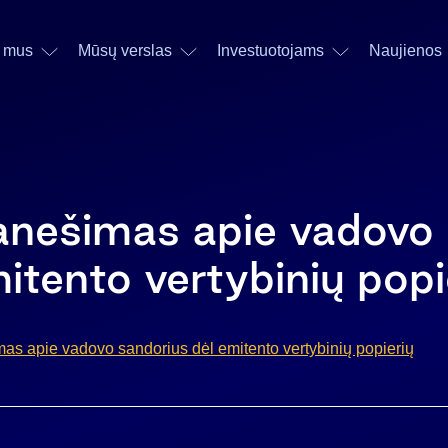
 mus
Mūsų verslas
Investuotojams
Naujienos
ranešimas apie vadovo
itento vertybinių popi
as apie vadovo sandorius dėl emitento vertybinių popierių