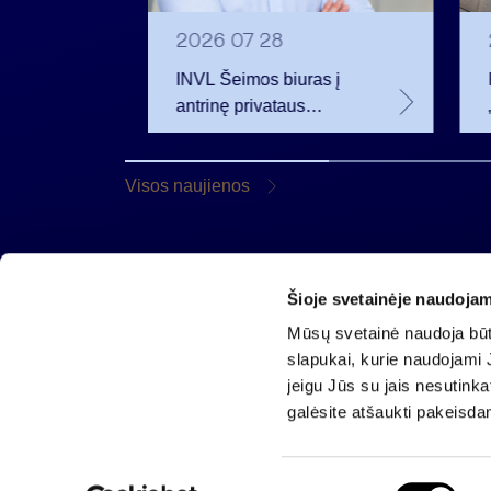
2026 07 28
INVL Šeimos biuras į
eistas
antrinę privataus
iamus
kapitalo rinką
 m.
investuojantį fondą
pritraukė 17,4 mln. JAV
Visos naujienos
dolerių
Šioje svetainėje naudojam
AB „Invalda INVL“
Mūsų svetainė naudoja būti
Gynėjų g. 14, 01110 Vilnius
slapukai, kurie naudojami J
El. paštas
info@invaldainvl.com
jeigu Jūs su jais nesutink
Tel.
+370 527 90601
galėsite atšaukti pakeisda
S