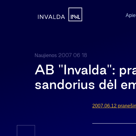
Apie
2007 06 18
Naujienos
AB "Invalda": p
sandorius dėl em
2007.06.12 pranešim