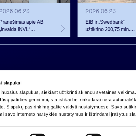
2026 06 23
2026 06 23
Pranešimas apie AB
EIB ir „Swedbank“
„Invalda INVL“
užtikrino 200,75 mln.
balsavimo teisių
eurų finansavimą
netekimą
Rūdninkų karinio
miestelio vystytojai
i slapukai
Įmonės kodas 121304349
nuosius slapukus, siekiant užtikrinti sklandų svetainės veikimą. 
PVM mokėtojo kodas LT213043414
ūsų patirties gerinimui, statistikai bei rinkodarai nėra automatiš
Įregistruota VĮ Registrų centras
ate. Slapukų pasirinkimą galite valdyti nustatymuose. Savo sutik
A.s. LT25 4010 0424 0124 2013
mi savo interneto naršyklės nustatymus ir ištrindami įrašytus sl
Luminor Bank AB