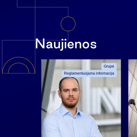
Naujienos
ama informacija
Grupė
Reglamentuojama informacija