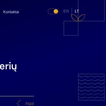
EN
LT
Kontaktai
erių
Atgal