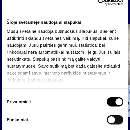
Naujienos
Šioje svetainėje naudojami slapukai
Grupė
Mūsų svetainė naudoja būtinuosius slapukus, siekiant
Reglamentuojama informacija
užtikrinti sklandų svetainės veikimą. Kiti slapukai, kurie
naudojami Jūsų patirties gerinimui, statistikai bei
rinkodarai nėra automatiškai nustatomi, jeigu Jūs su jais
nesutinkate. Slapukų pasirinkimą galite valdyti
nustatymuose. Savo sutikimą bet kada galėsite atšaukti
pakeisdami savo interneto naršyklės nustatymus ir
ištrindami įrašytus slapukus.
2026 0
S
Privalomieji
u
Pranešim
t
INVL“ ba
i
Funkciniai
2026 07 28
k