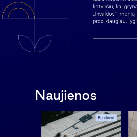
ketvirčiu, kai gr
„Invaldos“ įmonių 
proc. daugiau, lyg
Naujienos
Bendrovė
Bendrovė
ama informacija