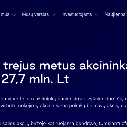
 mus
Mūsų verslas
Investuotojams
Naujienos
r trejus metus akcinin
127,7 mln. Lt
yba visuotiniam akcininkų susirinkimui, vyksiančiam šių 
r tvirtinti mokėjimų akcininkams politiką bei savų akcijų s
 šalies akcijų biržoje kotiruojama bendrovė, turėsianti ofic