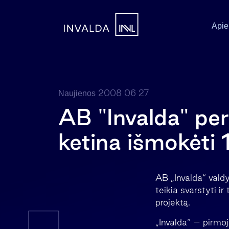
Apie
2008 06 27
Naujienos
AB "Invalda" pe
ketina išmokėti 
AB „Invalda“ vald
teikia svarstyti i
projektą.
„Invalda“ – pirmoji