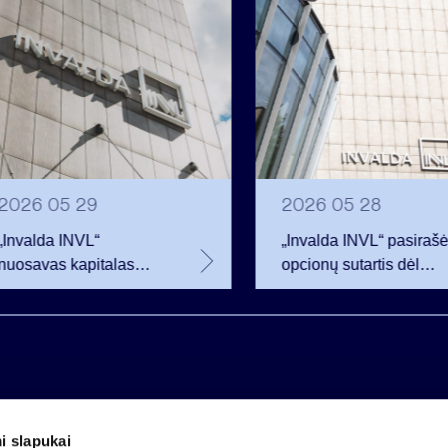
2026 05 29
2026 05 28
„Invalda INVL“
„Invalda INVL“ pasiraš
nuosavas kapitalas
opcionų sutartis dėl
pirmojo ketvirčio
beveik 68 tūkst.
pabaigoje siekė 256,3
bendrovės akcijų
mln. eurų
i slapukai