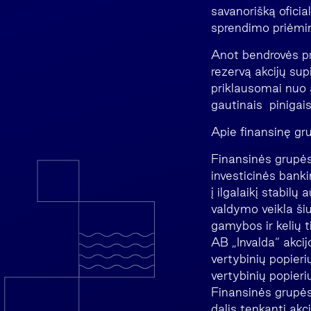
savanorišką ofici
sprendimo priėmim
Anot bendrovės pr
rezervą akcijų sup
priklausomai nuo a
gautinais pinigais
Apie finansinę gru
Finansinės grupės 
investicinės banki
į ilgalaikį stabilų
valdymo veikla ši
gamybos ir kelių t
AB „Invalda“ akci
vertybinių popieri
vertybinių popieri
Finansinės grupės
dalis tenkanti ak