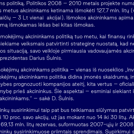
s politiką. Politikos 2008 – 2010 metais projekte numa
us metus akcininkams ketinama išmokėti 127,7 mln. litų (
kaičių – 3 Lt vienai akcijai). Išmokos akcininkams apima
kimą išmokamas lėšas bei kitas išmokas.
i mokėjimų akcininkams politiką tuo metu, kai finansų rin
 siekiame veiksmais patvirtinti strateginę nuostatą, kad ne
kos situaciją, savo veikloje pirmiausia vadovaujamės akcin
prezidentas Darius Šulnis.
okėjimų akcininkams politika – vienas iš nuoseklios „In
okėjimų akcininkams politika didina įmonės skaidrumą, in
es prognozuoti kompanijos ateitį, kita vertus – oficiali
bę prieš akcininkus. Šie aspektai – esminiai siekiant il
 akcininkams.“ – sakė D. Šulnis.
nkų susirinkimui taip pat bus teikiamas siūlymas patvirt
iki 10 proc. savo akcijų, už jas mokant nuo 14 iki 30 litų. 
9,13 mln. litų rezervas, suformuotas 2007-ųjų ir 2008-
ininkų susirinkimuose priimtais sprendimais. Supirkimui 