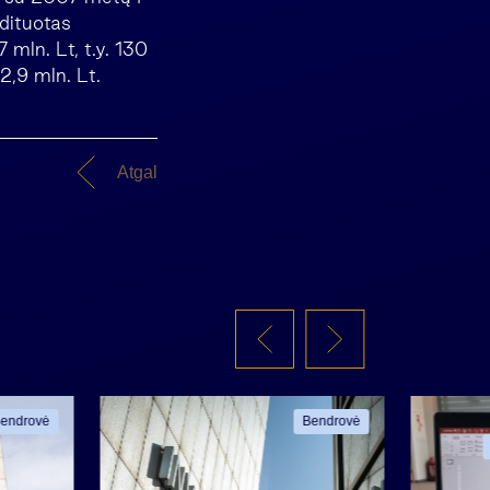
udituotas
 mln. Lt, t.y. 130
2,9 mln. Lt.
Atgal
endrovė
Bendrovė