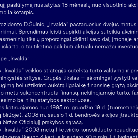
alųjį pasiūlymą nustatytas 18 mėnesių nuo visuotinio akc
o laikotarpis.
ezidento D.Šulnio, „Invalda“ pastaruosius dvejus metus 
irkimui. Sprendimas leisti supirkti akcijas suteikia akci
smeninių tikslų proporcingai didinti savo dalį įmonėje a
 iškarto, o tai tikėtina gali būti aktualu nemažai investuot
pę „Invalda“
„Invalda“ veiklos strategija sutelkta turto valdymo ir pri
ninkystės srityse. Grupės tikslas – sėkmingai vystyti vei
 augimą bei užtikrinti aukštą ilgalaikę finansinę grąžą akc
uo metu sukoncentruota finansų, nekilnojamojo turto, fa
iesimo bei tiltų statybos sektoriuose.
jos kotiruojamos nuo 1995 m. gruodžio 19 d. (tuometinėj
ų biržoje). 2008 m. sausio 1 d. bendrovės akcijos įtraukto
ų biržos Oficialųjį prekybos sąrašą.
 „Invalda“ 2008 metų I ketvirčio konsoliduoto neauditu
cininkams išaugo 3 kartus ir sudaro 30,5 mln. Lt, lygina