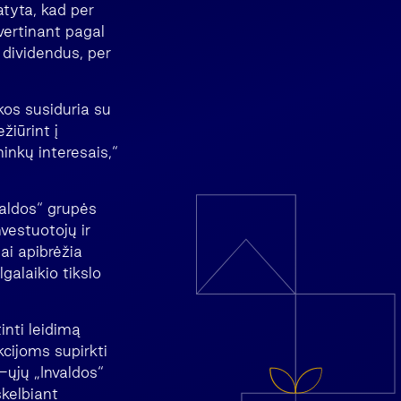
tyta, kad per
vertinant pagal
 dividendus, per
kos susiduria su
žiūrint į
inkų interesais,“
valdos“ grupės
vestuotojų ir
ai apibrėžia
galaikio tikslo
inti leidimą
Akcijoms supirkti
ųjų „Invaldos“
skelbiant