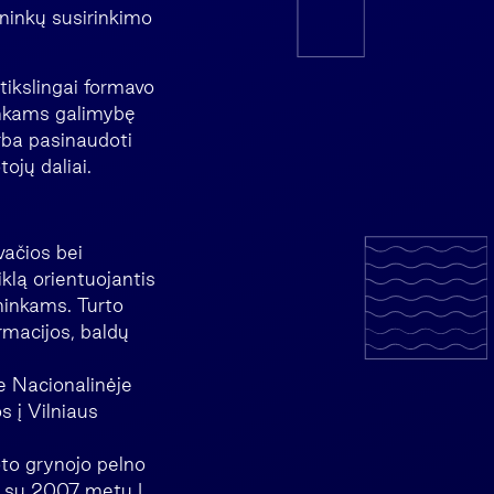
ininkų susirinkimo
tikslingai formavo
ninkams galimybę
rba pasinaudoti
ojų daliai.
vačios bei
klą orientuojantis
ininkams. Turto
rmacijos, baldų
e Nacionalinėje
s į Vilniaus
oto grynojo pelno
nt su 2007 metų I