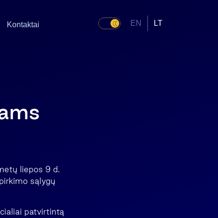
EN
LT
Kontaktai
kams
metų liepos 9 d.
upirkimo sąlygų
ialiai patvirtintą