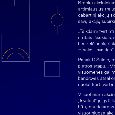
išmokų akcininkam
artimiausius trej
dabartinį akcijų s
savų akcijų supir
„Teikdami tvirtint
rimtais iššūkiais,
besikeičiančią rin
– sakė „Invaldos“ 
Pasak D.Šulnio, m
plėtros etapų. „M
visuomenės galimyb
bendrovės atsakomy
nuolat kurti vertę
Visuotiniam akcini
„Invaldai“ įsigyti 
būtų naudojamas 6
visuotiniuose akc