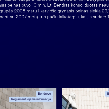
ynasis pelnas buvo 10 mln. Lt. Bendras konsoliduotas nea
grupės 2008 metų I ketvirčio grynasis pelnas siekia 29,7
inant su 2007 metų tuo pačiu laikotarpiu, kai jis sudarė 1
Bendrovė
B
Reglamentuojama informacija