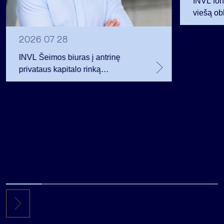
INVL fon
viešą obl
12 mln. 
planavo
2026 07 28
INVL Šeimos biuras į antrinę
privataus kapitalo rinką
investuojantį fondą pritraukė 17,4
mln. JAV dolerių