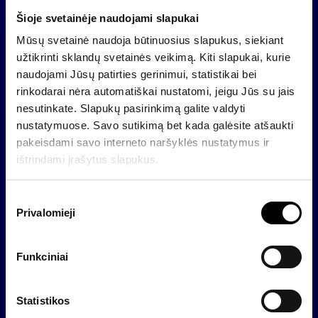
Prognozuojama, kad 2008-ais metais „Invalda“
Šioje svetainėje naudojami slapukai
nekilnojamojo turto sektorius uždirbs 46,85 mln. Lt
Mūsų svetainė naudoja būtinuosius slapukus, siekiant
grynojo audituoto pelno. 2007-ais metais AB
užtikrinti sklandų svetainės veikimą. Kiti slapukai, kurie
„Invalda“ grupės turimo NT portfelio vertė buvo
naudojami Jūsų patirties gerinimui, statistikai bei
682,7 mln. Lt, o valdomo turto vertė – 869, 3 mln.
rinkodarai nėra automatiškai nustatomi, jeigu Jūs su jais
Lt.
nesutinkate. Slapukų pasirinkimą galite valdyti
Apie AB „Invalda“ nekilnojamojo turto sektorių
nustatymuose. Savo sutikimą bet kada galėsite atšaukti
pakeisdami savo interneto naršyklės nustatymus ir
AB „Invalda“ nekilnojamojo turto sektorių sudaro
ištrindami įrašytus slapukus.
bendrovės UAB „InRed“, UAB „InReal“, UAB „Invalda
Construction Management“ („InCM“), UAB „Invalda
S
Service“ ir kitos. „Invaldos“ grupės nekilnojamojo
Privalomieji
u
turto sektoriaus veikla apima tarpininkavimo,
t
nekilnojamojo turto vertinimo, vystymo, valdymo
i
paslaugas, taip pat – investavimą į nekilnojamąjį
Funkciniai
k
turtą bei statybų ir pastatų valdymą. Nekilnojamojo
i
sektoriaus įmonės veikia Lietuvoje, Latvijoje ir
m
Statistikos
Ukrainoje. Sektoriuje iš viso dirba 334 darbuotojai.
o