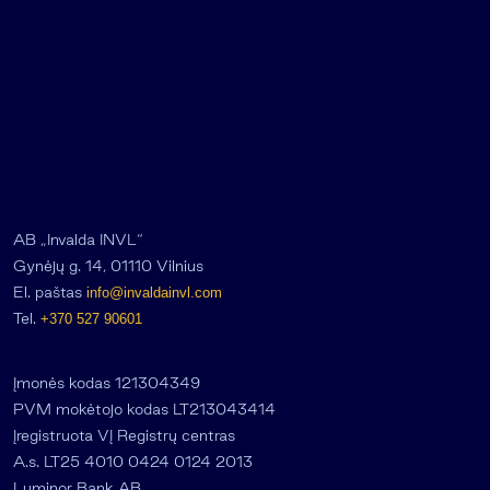
AB „Invalda INVL“
Gynėjų g. 14, 01110 Vilnius
El. paštas
info@invaldainvl.com
Tel.
+370 527 90601
Įmonės kodas 121304349
PVM mokėtojo kodas LT213043414
Įregistruota VĮ Registrų centras
A.s. LT25 4010 0424 0124 2013
Luminor Bank AB