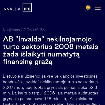
2008 04 28
Naujienos
AB "Invalda" nekilnojamojo
turto sektorius 2008 metais
žada išlaikyti numatytą
finansinę grąžą
Lietuvoje ir užsienio šalyse veikiančios investicinės
bendrovės „Invalda“ nekilnojamojo turto sektoriaus
2007 metų audituotas grynasis pelnas siekė 52,8
mln. Lt, kai tuo tarpu 2006-ais metais audituotas
grynasis pelnas buvo 67,8 mln. litų. Akcininkams
tenkanti audituoto grynojo pelno dalis sudarys 44,6