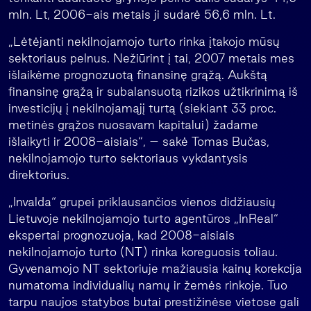
mln. Lt, 2006-ais metais ji sudarė 56,6 mln. Lt.
„Lėtėjanti nekilnojamojo turto rinka įtakojo mūsų
sektoriaus pelnus. Nežiūrint į tai, 2007 metais mes
išlaikėme prognozuotą finansinę grąžą. Aukštą
finansinę grąžą ir subalansuotą rizikos užtikrinimą iš
investicijų į nekilnojamąjį turtą (siekiant 33 proc.
metinės grąžos nuosavam kapitalui) žadame
išlaikyti ir 2008-aisiais“, – sakė Tomas Bučas,
nekilnojamojo turto sektoriaus vykdantysis
direktorius.
„Invalda“ grupei priklausančios vienos didžiausių
Lietuvoje nekilnojamojo turto agentūros „InReal“
ekspertai prognozuoja, kad 2008-aisiais
nekilnojamojo turto (NT) rinka koreguosis toliau.
Gyvenamojo NT sektoriuje mažiausia kainų korekcija
numatoma individualių namų ir žemės rinkoje. Tuo
tarpu naujos statybos butai prestižinėse vietose gali