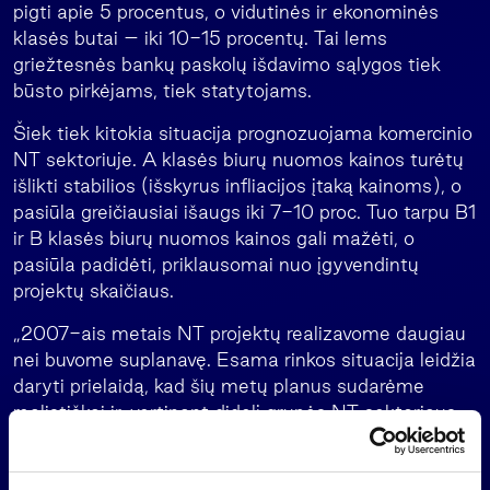
pigti apie 5 procentus, o vidutinės ir ekonominės
klasės butai – iki 10-15 procentų. Tai lems
griežtesnės bankų paskolų išdavimo sąlygos tiek
būsto pirkėjams, tiek statytojams.
Šiek tiek kitokia situacija prognozuojama komercinio
NT sektoriuje. A klasės biurų nuomos kainos turėtų
išlikti stabilios (išskyrus infliacijos įtaką kainoms), o
pasiūla greičiausiai išaugs iki 7-10 proc. Tuo tarpu B1
ir B klasės biurų nuomos kainos gali mažėti, o
pasiūla padidėti, priklausomai nuo įgyvendintų
projektų skaičiaus.
„2007-ais metais NT projektų realizavome daugiau
nei buvome suplanavę. Esama rinkos situacija leidžia
daryti prielaidą, kad šių metų planus sudarėme
realistiškai ir, vertinant didelį grupės NT sektoriaus
įmonių potencialą, juos pavyks sėkmingai
įgyvendinti“ – sakė Tomas Bučas.