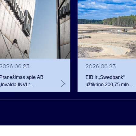
2026 06 23
2026 06 23
Pranešimas apie AB
EIB ir „Swedbank“
„Invalda INVL“
užtikrino 200,75 mln.
balsavimo teisių
eurų finansavimą
netekimą
Rūdninkų karinio
miestelio vystytojai