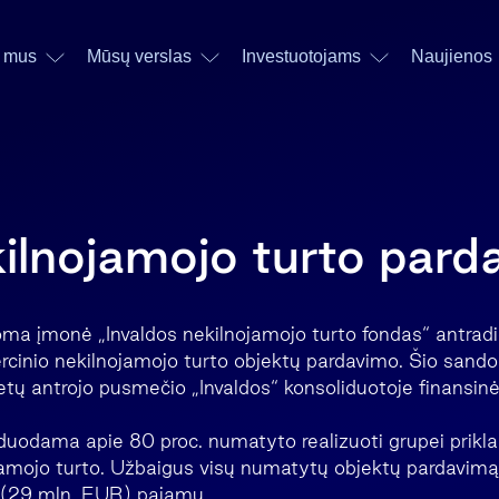
 mus
Mūsų verslas
Investuotojams
Naujienos
kilnojamojo turto par
oma įmonė „Invaldos nekilnojamojo turto fondas“ antradi
rcinio nekilnojamojo turto objektų pardavimo. Šio sandor
etų antrojo pusmečio „Invaldos“ konsoliduotoje finansinė
duodama apie 80 proc. numatyto realizuoti grupei prikla
amojo turto. Užbaigus visų numatytų objektų pardavimą 
ų (29 mln. EUR) pajamų.