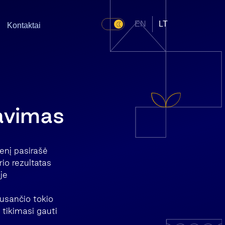
EN
LT
Kontaktai
davimas
enį pasirašė
io rezultatas
je
usančio tokio
tikimasi gauti