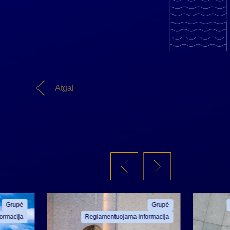
Atgal
Grupė
Grupė
ormacija
Reglamentuojama informacija