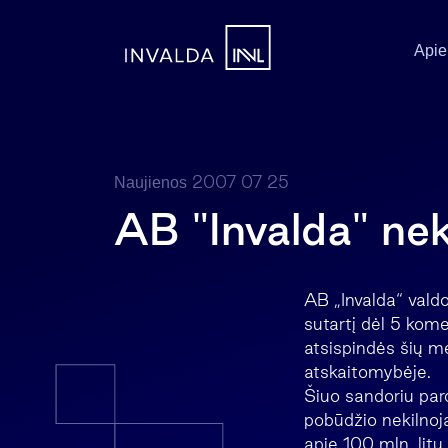
Apie
2007 07 25
Naujienos
AB "Invalda" ne
AB „Invalda“ vald
sutartį dėl 5 kome
atsispindės šių m
atskaitomybėje.
Šiuo sandoriu par
pobūdžio nekilnoj
apie 100 mln. lit