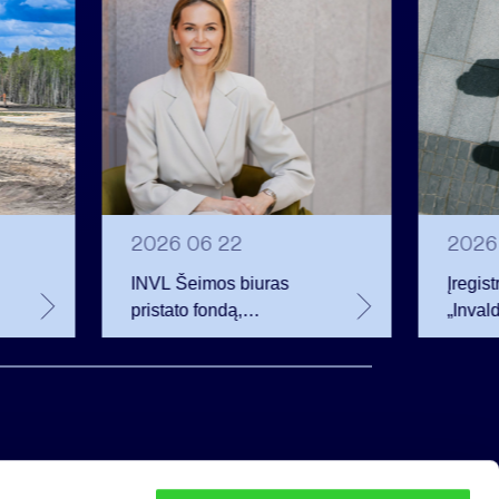
2026 06 22
2026
INVL Šeimos biuras
Įregis
pristato fondą,
„Inval
investuosiantį į sparčiai
redakci
augančią antrinę
akcija
privataus kapitalo rinką
darbuo