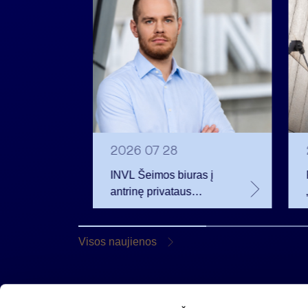
2026 07 28
INVL Šeimos biuras į
eistas
antrinę privataus
iamus
kapitalo rinką
 m.
investuojantį fondą
pritraukė 17,4 mln. JAV
Visos naujienos
dolerių