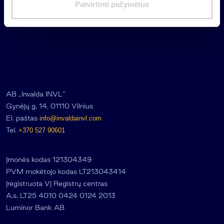
Patvirtinti pažymėtus
a
s
AB „Invalda INVL“
Gynėjų g. 14, 01110 Vilnius
El. paštas
info@invaldainvl.com
Tel.
+370 527 90601
Įmonės kodas 121304349
PVM mokėtojo kodas LT213043414
Įregistruota VĮ Registrų centras
A.s. LT25 4010 0424 0124 2013
Luminor Bank AB