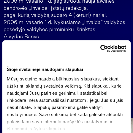
2006 m. vasario 1 d. įregistruota nauja akcinės
bendrovės „Invalda“ įstatų redakcija,
pagal kurią valdybą sudaro 4 (keturi) nariai.
2006 m. vasario 1 d. įvykusiame „Invalda“ valdybos
posėdyje valdybos pirmininku išrinktas
Alvydas Banys.
Alvydas Banys
Valdybos pirmininkas
Šioje svetainėje naudojami slapukai
Mūsų svetainė naudoja būtinuosius slapukus, siekiant
Atgal
užtikrinti sklandų svetainės veikimą. Kiti slapukai, kurie
naudojami Jūsų patirties gerinimui, statistikai bei
rinkodarai nėra automatiškai nustatomi, jeigu Jūs su jais
Naujienos
nesutinkate. Slapukų pasirinkimą galite valdyti
nustatymuose. Savo sutikimą bet kada galėsite atšaukti
pakeisdami savo interneto naršyklės nustatymus ir
Grupė
ištrindami įrašytus slapukus.
Reglamentuojama informacija