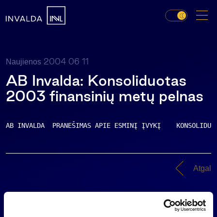
2004 06 11
Naujienos
AB Invalda: Konsoliduotas
2003 finansinių metų pelnas
AB INVALDA  PRANEŠIMAS APIE ESMINĮ ĮVYKĮ    KONSOLIDUO
Atgal
Naujienos