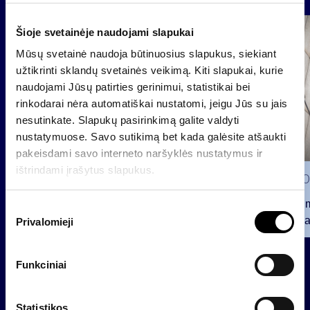
Šioje svetainėje naudojami slapukai
Grupė
Reglamentuojama informacija
Mūsų svetainė naudoja būtinuosius slapukus, siekiant
užtikrinti sklandų svetainės veikimą. Kiti slapukai, kurie
naudojami Jūsų patirties gerinimui, statistikai bei
rinkodarai nėra automatiškai nustatomi, jeigu Jūs su jais
nesutinkate. Slapukų pasirinkimą galite valdyti
nustatymuose. Savo sutikimą bet kada galėsite atšaukti
pakeisdami savo interneto naršyklės nustatymus ir
ištrindami įrašytus slapukus.
2026 0
Pranešim
S
INVL“ ba
Privalomieji
u
t
2026 07 28
i
Funkciniai
INVL Šeimos biuras į antrinę
k
privataus kapitalo rinką
i
investuojantį fondą pritraukė 17,4
m
Statistikos