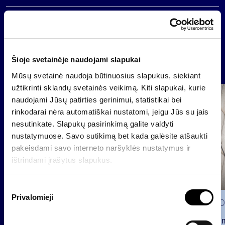
Atgal
Šioje svetainėje naudojami slapukai
Naujienos
Mūsų svetainė naudoja būtinuosius slapukus, siekiant
užtikrinti sklandų svetainės veikimą. Kiti slapukai, kurie
Grupė
naudojami Jūsų patirties gerinimui, statistikai bei
Reglamentuojama informacija
rinkodarai nėra automatiškai nustatomi, jeigu Jūs su jais
nesutinkate. Slapukų pasirinkimą galite valdyti
nustatymuose. Savo sutikimą bet kada galėsite atšaukti
pakeisdami savo interneto naršyklės nustatymus ir
ištrindami įrašytus slapukus.
S
Privalomieji
u
2026 0
t
Pranešim
i