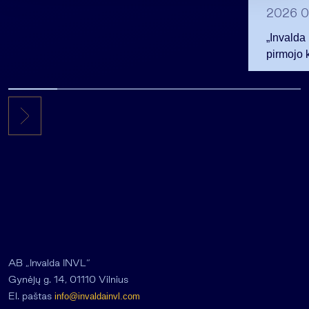
2026 0
„Invalda
pirmojo 
256,3 ml
AB „Invalda INVL“
Gynėjų g. 14, 01110 Vilnius
El. paštas
info@invaldainvl.com