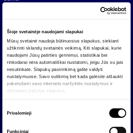
Apie finansinę grupę „Invalda“
Finansinės grupės „Invalda“ veiklos strategija
sutelkta turto valdymo ir privačios bei investicinės
Šioje svetainėje naudojami slapukai
bankininkystės srityse. Turto valdymo veikla šiuo
Mūsų svetainė naudoja būtinuosius slapukus, siekiant
metu sukoncentruota finansų, nekilnojamojo turto,
užtikrinti sklandų svetainės veikimą. Kiti slapukai, kurie
farmacijos, baldų gamybos ir kelių tiesimo bei tiltų
naudojami Jūsų patirties gerinimui, statistikai bei
statybos sektoriuose. „Invaldos“ grupės įmonės
rinkodarai nėra automatiškai nustatomi, jeigu Jūs su jais
veiklą daugiausia vysto Centrinės ir Rytų Europos
nesutinkate. Slapukų pasirinkimą galite valdyti
regione, bet naujų investicijų galimybių ieškoma ir
nustatymuose. Savo sutikimą bet kada galėsite atšaukti
gretimuose regionuose. Finansinės grupės „Invalda“
pakeisdami savo interneto naršyklės nustatymus ir
tikslas – sėkmingai vystyti veiklą orientuojantis į
ištrindami įrašytus slapukus.
ilgalaikį stabilų augimą bei užtikrinti aukštą ilgalaikę
finansinę grąžą akcininkams.
S
Privalomieji
u
t
Atgal
i
Funkciniai