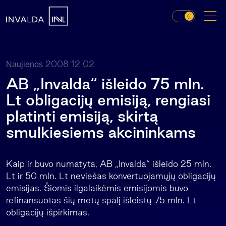
2008 12 02
Naujienos
AB „Invalda“ išleido 75 mln.
Lt obligacijų emisiją, rengiasi
platinti emisiją, skirtą
smulkiesiems akcininkams
Kaip ir buvo numatyta, AB „Invalda“ išleido 25 mln.
Lt ir 50 mln. Lt neviešas konvertuojamųjų obligacijų
emisijas. Šiomis ilgalaikėmis emisijomis buvo
refinansuotas šių metų spalį išleistų 75 mln. Lt
obligacijų išpirkimas.