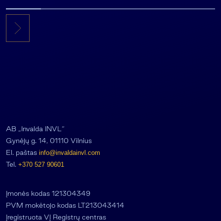
mln. JAV dolerių
AB „Invalda INVL“
Gynėjų g. 14, 01110 Vilnius
El. paštas
info@invaldainvl.com
Tel.
+370 527 90601
Įmonės kodas 121304349
PVM mokėtojo kodas LT213043414
Įregistruota VĮ Registrų centras