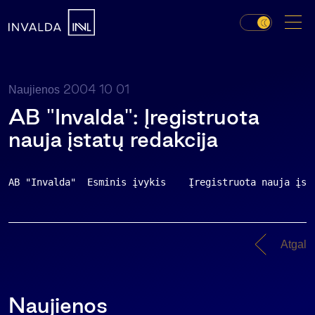
2004 10 01
Naujienos
AB "Invalda": Įregistruota
nauja įstatų redakcija
AB "Invalda"  Esminis įvykis    Įregistruota nauja įst
Atgal
Naujienos