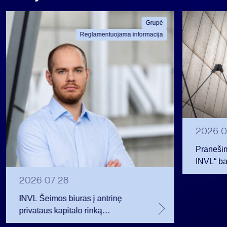
Grupė
Reglamentuojama informacija
2026 0
Pranešim
INVL“ ba
2026 07 28
INVL Šeimos biuras į antrinę
privataus kapitalo rinką
investuojantį fondą pritraukė 17,4