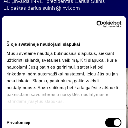
AB „Invalda INVL“ prezidentas Darius Šulnis
El. paštas
darius.sulnis@invl.com
Atgal
Šioje svetainėje naudojami slapukai
Mūsų svetainė naudoja būtinuosius slapukus, siekiant
Naujienos
užtikrinti sklandų svetainės veikimą. Kiti slapukai, kurie
naudojami Jūsų patirties gerinimui, statistikai bei
rinkodarai nėra automatiškai nustatomi, jeigu Jūs su jais
Grupė
nesutinkate. Slapukų pasirinkimą galite valdyti
Reglamentuojama informacija
nustatymuose. Savo sutikimą bet kada galėsite atšaukti
pakeisdami savo interneto naršyklės nustatymus ir
ištrindami įrašytus slapukus.
S
Privalomieji
u