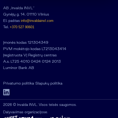
AB „Invalda INVL“
Gynėjų g. 14, 01110 Vilnius
El. paštas
info@invaldainvl.com
Tel.
+370 527 90601
Įmonės kodas 121304349
PVM mokėtojo kodas LT213043414
Įregistruota VĮ Registrų centras
A.s. LT25 4010 0424 0124 2013
Luminor Bank AB
Privatumo politika
Slapukų politika
2026 © Invalda INVL. Visos teisės saugomos.
Dalyvavimas organizacijose: