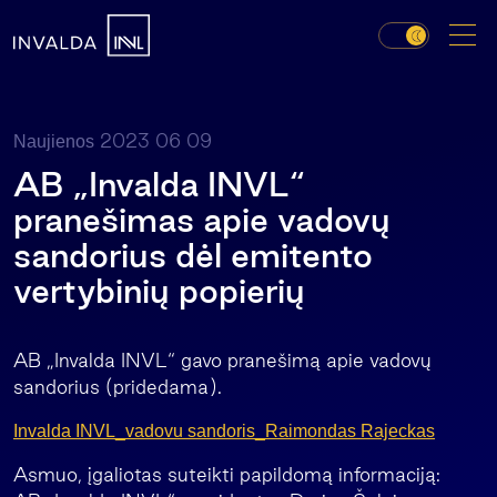
2023 06 09
Naujienos
AB „Invalda INVL“
pranešimas apie vadovų
sandorius dėl emitento
vertybinių popierių
AB „Invalda INVL“ gavo pranešimą apie vadovų
sandorius (pridedama).
Invalda INVL_vadovu sandoris_Raimondas Rajeckas
Asmuo, įgaliotas suteikti papildomą informaciją: