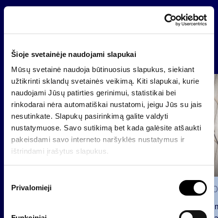
Atgal
Naujienos
Šioje svetainėje naudojami slapukai
Mūsų svetainė naudoja būtinuosius slapukus, siekiant
užtikrinti sklandų svetainės veikimą. Kiti slapukai, kurie
Grupė
naudojami Jūsų patirties gerinimui, statistikai bei
Reglamentuojama informacija
rinkodarai nėra automatiškai nustatomi, jeigu Jūs su jais
nesutinkate. Slapukų pasirinkimą galite valdyti
nustatymuose. Savo sutikimą bet kada galėsite atšaukti
pakeisdami savo interneto naršyklės nustatymus ir
ištrindami įrašytus slapukus.
S
Privalomieji
2026 0
u
t
Pranešim
i
Funkciniai