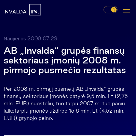
2008 07 29
Naujienos
AB „Invalda“ grupės finansų
sektoriaus įmonių 2008 m.
pirmojo pusmečio rezultatas
Per 2008 m. pirmąjį pusmetį AB „Invalda“ grupės
finansų sektoriaus įmonės patyrė 9,5 mln. Lt (2,75
mln. EUR) nuostolių, tuo tarpu 2007 m. tuo pačiu
laikotarpiu įmonės uždirbo 15,6 mln. Lt (4,52 mln.
EUR) grynojo pelno.