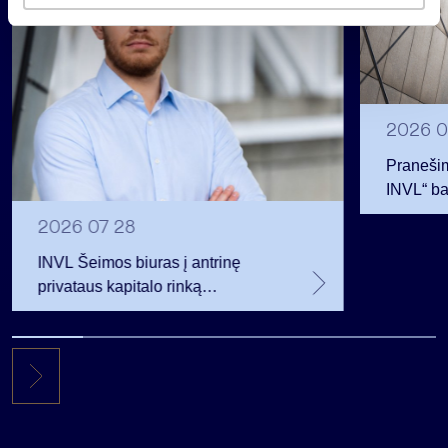
s
2026 0
Pranešim
INVL“ ba
2026 07 28
INVL Šeimos biuras į antrinę
privataus kapitalo rinką
investuojantį fondą pritraukė 17,4
mln. JAV dolerių