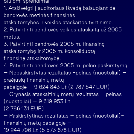
Siūlomi sprendimai:
1. Atsižvelgti į auditoriaus išvadą balsuojant dėl
bendrovės metinės finansinės
atskaitomybės ir veiklos ataskaitos tvirtinimo.
2. Patvirtinti bendrovės veiklos ataskaitą už 2005
metus.
3. Patvirtinti bendrovės 2005 m. finansinę
atskaitomybę ir 2005 m. konsoliduotą
finansinę atskaitomybę.
4. Patvirtinti bendrovės 2005 m. pelno paskirstymą:
– Nepaskirstytas rezultatas -pelnas (nuostoliai) –
praėjusių finansinių metų
pabaigoje – 9 624 843 Lt (2 787 547 EUR)
– Grynasis ataskaitinių metų rezultatas – pelnas
(nuostoliai) – 9 619 953 Lt
(2 786 131 EUR)
– Paskirstytinas rezultatas – pelnas (nuostoliai)-
finansinių metų pabaigoje –
19 244 796 Lt (5 573 678 EUR)