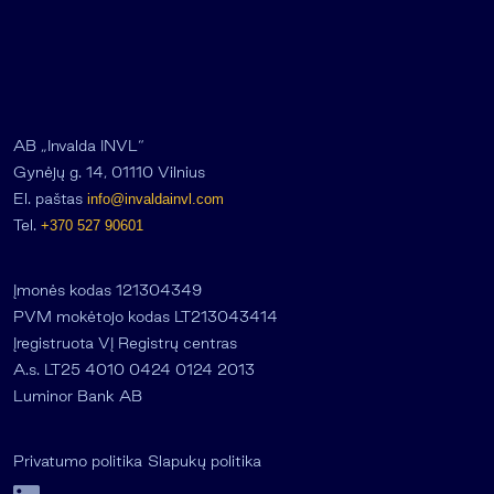
AB „Invalda INVL“
Gynėjų g. 14, 01110 Vilnius
El. paštas
info@invaldainvl.com
Tel.
+370 527 90601
Įmonės kodas 121304349
PVM mokėtojo kodas LT213043414
Įregistruota VĮ Registrų centras
A.s. LT25 4010 0424 0124 2013
Luminor Bank AB
Privatumo politika
Slapukų politika