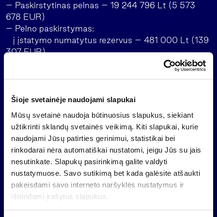
– Paskirstytinas pelnas – 19 244 796 Lt (5 573
678 EUR)
– Pelno paskirstymas:
į įstatymo numatytus rezervus – 481 000 Lt (139
307 EUR)
dividendai – 8 346 932 Lt (2 417 439 EUR)
– Nepaskirstytas rezultatas -pelnas (nuostoliai) –
finansinių metų
pabaigoje – 10 416 864 Lt (3 016 932 EUR)
Šioje svetainėje naudojami slapukai
5. Darbotvarkės klausimo dėl audito įmonės rinkimo
Mūsų svetainė naudoja būtinuosius slapukus, siekiant
ir audito apmokėjimo nesvarstyti.
užtikrinti sklandų svetainės veikimą. Kiti slapukai, kurie
6. Vadovaujantis Lietuvos Respublikos akcinių
naudojami Jūsų patirties gerinimui, statistikai bei
bendrovių įstatymo 63 straipsnio
rinkodarai nėra automatiškai nustatomi, jeigu Jūs su jais
1 dalimi, pritarti akcinės bendrovės „Invalda“ ir
nesutinkate. Slapukų pasirinkimą galite valdyti
uždarosios akcinės bendrovės
nustatymuose. Savo sutikimą bet kada galėsite atšaukti
„Pozityvios investicijos“ reorganizavimui jungimo
pakeisdami savo interneto naršyklės nustatymus ir
būdu, prie akcinės bendrovės „Invalda“
ištrindami įrašytus slapukus.
prijungiant uždarąją akcinę bendrovę „Pozityvios
investicijos“. Pavesti akcinės