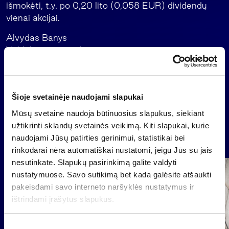
išmokėti, t.y. po 0,20 lito (0,058 EUR) dividendų
vienai akcijai.
Alvydas Banys
Valdybos pirmininkas
Atgal
Šioje svetainėje naudojami slapukai
Mūsų svetainė naudoja būtinuosius slapukus, siekiant
užtikrinti sklandų svetainės veikimą. Kiti slapukai, kurie
Naujienos
naudojami Jūsų patirties gerinimui, statistikai bei
rinkodarai nėra automatiškai nustatomi, jeigu Jūs su jais
nesutinkate. Slapukų pasirinkimą galite valdyti
Grupė
nustatymuose. Savo sutikimą bet kada galėsite atšaukti
Reglamentuojama informacija
pakeisdami savo interneto naršyklės nustatymus ir
ištrindami įrašytus slapukus.
S