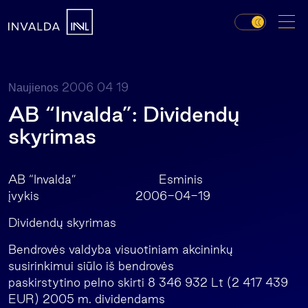
2006 04 19
Naujienos
AB “Invalda”: Dividendų
skyrimas
AB “Invalda” Esminis
įvykis 2006-04-19
Dividendų skyrimas
Bendrovės valdyba visuotiniam akcininkų
susirinkimui siūlo iš bendrovės
paskirstytino pelno skirti 8 346 932 Lt (2 417 439
EUR) 2005 m. dividendams