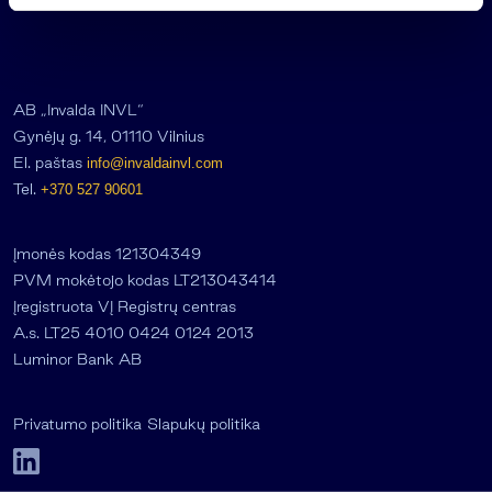
s
AB „Invalda INVL“
Gynėjų g. 14, 01110 Vilnius
El. paštas
info@invaldainvl.com
Tel.
+370 527 90601
Įmonės kodas 121304349
PVM mokėtojo kodas LT213043414
Įregistruota VĮ Registrų centras
A.s. LT25 4010 0424 0124 2013
Luminor Bank AB
Privatumo politika
Slapukų politika