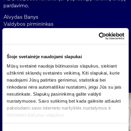
pardavimo.
Alvydas Banys
Valdybos pirmininkas
+370 5 279 06 91
Šioje svetainėje naudojami slapukai
Atgal
Mūsų svetainė naudoja būtinuosius slapukus, siekiant
užtikrinti sklandų svetainės veikimą. Kiti slapukai, kurie
Naujienos
naudojami Jūsų patirties gerinimui, statistikai bei
rinkodarai nėra automatiškai nustatomi, jeigu Jūs su jais
nesutinkate. Slapukų pasirinkimą galite valdyti
Grupė
nustatymuose. Savo sutikimą bet kada galėsite atšaukti
Reglamentuojama informacija
pakeisdami savo interneto naršyklės nustatymus ir
ištrindami įrašytus slapukus.
S