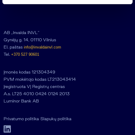
s
AB „Invalda INVL“
Gynėjų g. 14, 01110 Vilnius
El. paštas
info@invaldainvl.com
Tel.
+370 527 90601
Įmonės kodas 121304349
PVM mokėtojo kodas LT213043414
Įregistruota VĮ Registrų centras
A.s. LT25 4010 0424 0124 2013
Luminor Bank AB
Privatumo politika
Slapukų politika