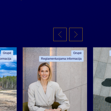
Grupė
Grupė
ormacija
Reglamentuojama informacija