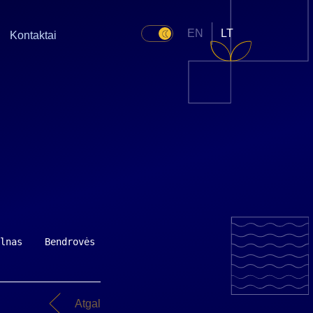
EN
LT
Kontaktai
lnas    Bendrovės preliminarus 2004m. 9 mėnesių pelnas p
Atgal