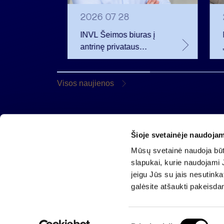
2026 07 28
INVL Šeimos biuras į
eistas
antrinę privataus
iamus
kapitalo rinką
 m.
investuojantį fondą
pritraukė 17,4 mln. JAV
Visos naujienos
dolerių
Šioje svetainėje naudojam
AB „Invalda INVL“
Mūsų svetainė naudoja būti
Gynėjų g. 14, 01110 Vilnius
slapukai, kurie naudojami J
El. paštas
info@invaldainvl.com
jeigu Jūs su jais nesutink
Tel.
+370 527 90601
galėsite atšaukti pakeisda
S