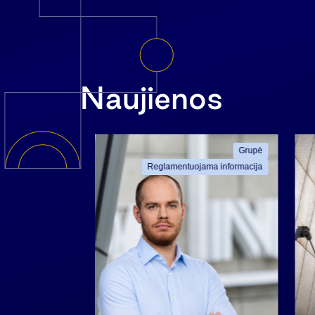
Naujienos
ama informacija
Grupė
Reglamentuojama informacija