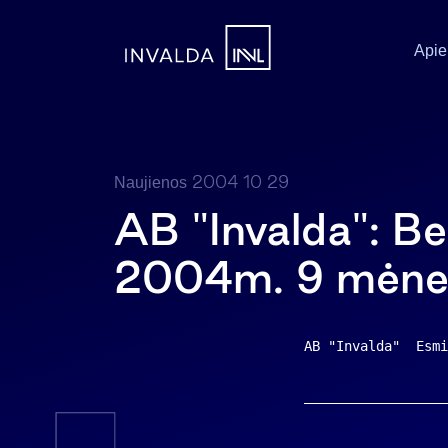
Apie
2004 10 29
Naujienos
AB "Invalda": B
2004m. 9 mėnes
AB "Invalda"  Esmi