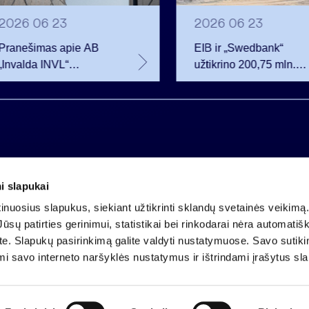
2026 06 23
2026 06 23
Pranešimas apie AB
EIB ir „Swedbank“
„Invalda INVL“
užtikrino 200,75 mln.
balsavimo teisių
eurų finansavimą
netekimą
Rūdninkų karinio
miestelio vystytojai
i slapukai
Įmonės kodas 121304349
nuosius slapukus, siekiant užtikrinti sklandų svetainės veikimą. 
PVM mokėtojo kodas LT213043414
ūsų patirties gerinimui, statistikai bei rinkodarai nėra automatiš
Įregistruota VĮ Registrų centras
ate. Slapukų pasirinkimą galite valdyti nustatymuose. Savo sutik
A.s. LT25 4010 0424 0124 2013
mi savo interneto naršyklės nustatymus ir ištrindami įrašytus sl
Luminor Bank AB