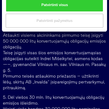
n
laikomas apmokėjimu už akcijas, į kurias pakeistos
Patvirtinti visus
k
šios obligacijos.
i
4. Dėl akcininkų pirmumo teisės įsigyti 50 mln. litų
m
Patvirtinti pažymėtus
konvertuojamųjų obligacijų emisijos obligacijų
a
atšaukimo.
s
Atšaukti visiems akcininkams pirmumo teisę įsigyti
50 000 000 litų konvertuojamųjų obligacijų emisijos
obligacijų.
Teisę įsigyti visas šios emisijos konvertuojamąsias
obligacijas suteikti Indrei Mišeikytei, asmens kodas
—–, gyvenančiai Vilniaus m. sav. Vilniaus m. Pasakų
g. 5.
Pirmumo teisės atšaukimo priežastis – užtikrinti
lėšų, skirtų AB „Invalda“ įsipareigojimų pertvarkymui,
pritraukimą.
5. Dėl viešos 30 mln. litų konvertuojamųjų obligacijų
emisijos išleidimo.
Išleisti viešą bendros 30 000 000 litų nominalios