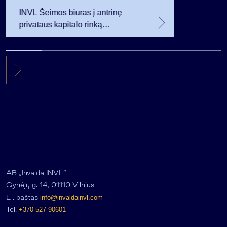
INVL Šeimos biuras į antrinę
privataus kapitalo rinką
investuojantį fondą pritraukė 17,4
mln. JAV dolerių
AB „Invalda INVL“
Gynėjų g. 14, 01110 Vilnius
El. paštas
info@invaldainvl.com
Tel.
+370 527 90601