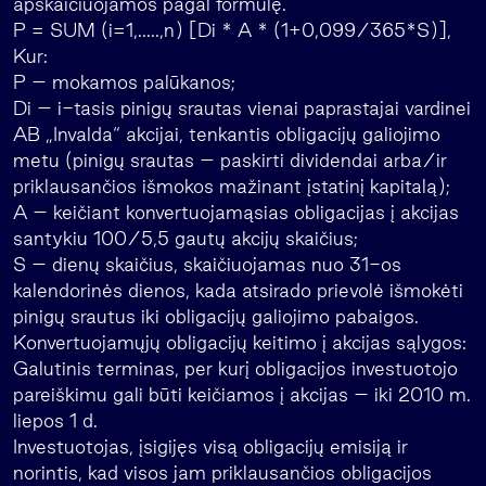
apskaičiuojamos pagal formulę.
P = SUM (i=1,…..,n) [Di * A * (1+0,099/365*S)],
Kur:
P – mokamos palūkanos;
Di – i-tasis pinigų srautas vienai paprastajai vardinei
AB „Invalda“ akcijai, tenkantis obligacijų galiojimo
metu (pinigų srautas – paskirti dividendai arba/ir
priklausančios išmokos mažinant įstatinį kapitalą);
A – keičiant konvertuojamąsias obligacijas į akcijas
santykiu 100/5,5 gautų akcijų skaičius;
S – dienų skaičius, skaičiuojamas nuo 31-os
kalendorinės dienos, kada atsirado prievolė išmokėti
pinigų srautus iki obligacijų galiojimo pabaigos.
Konvertuojamųjų obligacijų keitimo į akcijas sąlygos:
Galutinis terminas, per kurį obligacijos investuotojo
pareiškimu gali būti keičiamos į akcijas – iki 2010 m.
liepos 1 d.
Investuotojas, įsigijęs visą obligacijų emisiją ir
norintis, kad visos jam priklausančios obligacijos