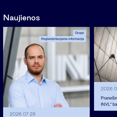
Naujienos
Grupė
Reglamentuojama informacija
2026 0
Pranešim
INVL“ ba
2026 07 28