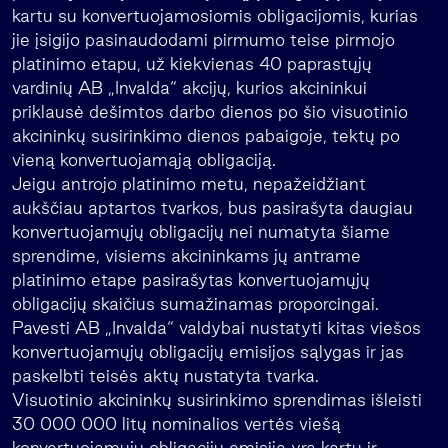
kartu su konvertuojamosiomis obligacijomis, kurias
jie įsigijo pasinaudodami pirmumo teise pirmojo
platinimo etapu, už kiekvienas 40 paprastųjų
vardinių AB „Invalda“ akcijų, kurios akcininkui
priklausė dešimtos darbo dienos po šio visuotinio
akcininkų susirinkimo dienos pabaigoje, tektų po
vieną konvertuojamąją obligaciją.
Jeigu antrojo platinimo metu, nepažeidžiant
aukščiau aptartos tvarkos, bus pasirašyta daugiau
konvertuojamųjų obligacijų nei numatyta šiame
sprendime, visiems akcininkams jų antrame
platinimo etape pasirašytas konvertuojamųjų
obligacijų skaičius sumažinamas proporcingai.
Pavesti AB „Invalda“ valdybai nustatyti kitas viešos
konvertuojamųjų obligacijų emisijos sąlygas ir jas
paskelbti teisės aktų nustatyta tvarka.
Visuotinio akcininkų susirinkimo sprendimas išleisti
30 000 000 litų nominalios vertės viešą
konvertuojamųjų obligacijų emisiją yra kartu ir