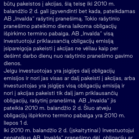
būtų pakeistos į akcijas, šią teisę iki 2010 m.
balandžio 2 d. gali įgyvendinti bet kada, pateikdamas
AB „Invalda“ rašytinį pranešimą. Tokio rašytinio
pranešimo pateikimo diena laikoma obligacijų
išpirkimo termino pabaiga. AB „Invalda“ visą
investuotojui priklausančią obligacijų emisiją
įsipareigoja pakeisti į akcijas ne vėliau kaip per
dešimt darbo dienų nuo rašytinio pranešimo gavimo
dienos.
Jeigu investuotojas yra įsigijęs dalį obligacijų
emisijos ir nori jas visas ar dalį pakeisti į akcijas, arba
investuotojas yra įsigijęs visą obligacijų emisiją ir
nori į akcijas pakeisti tik dalį jam priklausančių
obligacijų, rašytinį pranešimą AB „Invalda“ jis
pateikia 2010 m. balandžio 2 d. Šiuo atveju
obligacijų išpirkimo termino pabaiga yra 2010 m.
liepos 1 d.
Iki 2010 m. balandžio 2 d. (įskaitytinai) Investuotojui
nepateikus AB „Invalda“ pranešimo dėl obligacijų ar