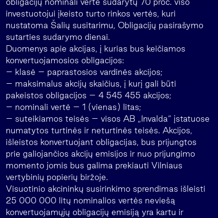
obligacijų nominali vertė sudarytų 70 proc. viso
investuotojui įkeisto turto rinkos vertės, kuri
nustatoma Šalių susitarimu, Obligacijų pasirašymo
sutarties sudarymo dienai.
Duomenys apie akcijas, į kurias bus keičiamos
konvertuojamosios obligacijos:
– klasė – paprastosios vardinės akcijos;
– maksimalus akcijų skaičius, į kurį gali būti
pakeistos obligacijos – 4 545 455 akcijos;
– nominali vertė – 1 (vienas) litas;
– suteikiamos teisės – visos AB „Invalda“ įstatuose
numatytos turtinės ir neturtinės teisės. Akcijos,
išleistos konvertuojant obligacijas, bus prijungtos
prie galiojančios akcijų emisijos ir nuo prijungimo
momento jomis bus galima prekiauti Vilniaus
vertybinių popierių biržoje.
Visuotinio akcininkų susirinkimo sprendimas išleisti
25 000 000 litų nominalios vertės neviešą
konvertuojamųjų obligacijų emisiją yra kartu ir