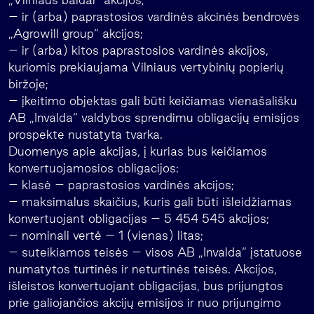
– ir (arba) paprastosios vardinės akcinės bendrovės
„Agrowill group“ akcijos;
– ir (arba) kitos paprastosios vardinės akcijos,
kuriomis prekiaujama Vilniaus vertybinių popierių
biržoje;
– įkeitimo objektas gali būti keičiamas vienašališku
AB „Invalda“ valdybos sprendimu obligacijų emisijos
prospekte nustatyta tvarka.
Duomenys apie akcijas, į kurias bus keičiamos
konvertuojamosios obligacijos:
– klasė – paprastosios vardinės akcijos;
– maksimalus skaičius, kuris gali būti išleidžiamas
konvertuojant obligacijas – 5 454 545 akcijos;
– nominali vertė – 1 (vienas) litas;
– suteikiamos teisės – visos AB „Invalda“ įstatuose
numatytos turtinės ir neturtinės teisės. Akcijos,
išleistos konvertuojant obligacijas, bus prijungtos
prie galiojančios akcijų emisijos ir nuo prijungimo