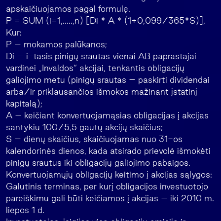
apskaičiuojamos pagal formulę.
P = SUM (i=1,…..,n) [Di * A * (1+0,099/365*S)],
Kur:
P – mokamos palūkanos;
Di – i-tasis pinigų srautas vienai AB paprastajai
vardinei „Invaldos“ akcijai, tenkantis obligacijų
galiojimo metu (pinigų srautas – paskirti dividendai
arba/ir priklausančios išmokos mažinant įstatinį
kapitalą);
A – keičiant konvertuojamąsias obligacijas į akcijas
santykiu 100/5,5 gautų akcijų skaičius;
S – dienų skaičius, skaičiuojamas nuo 31-os
kalendorinės dienos, kada atsirado prievolė išmokėti
pinigų srautus iki obligacijų galiojimo pabaigos.
Konvertuojamųjų obligacijų keitimo į akcijas sąlygos:
Galutinis terminas, per kurį obligacijos investuotojo
pareiškimu gali būti keičiamos į akcijas – iki 2010 m.
liepos 1 d.