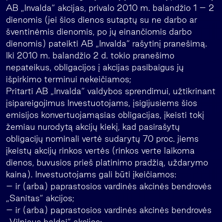
AB „Invalda“ akcijas, privalo 2010 m. balandžio 1 – 2
dienomis (jei šios dienos sutaptų su ne darbo ar
šventinėmis dienomis, po jų einančiomis darbo
dienomis) pateikti AB „Invalda“ rašytinį pranešimą.
Iki 2010 m. balandžio 2 d. tokio pranešimo
nepateikus, obligacijos į akcijas pasibaigus jų
išpirkimo terminui nekeičiamos;
Pritarti AB „Invalda“ valdybos sprendimui, užtikrinant
įsipareigojimus Investuotojams, įsigijusiems šios
emisijos konvertuojamąsias obligacijas, įkeisti tokį
žemiau nurodytą akcijų kiekį, kad pasirašytų
obligacijų nominali vertė sudarytų 70 proc. jiems
įkeistų akcijų rinkos vertės (rinkos verte laikoma
dienos, buvusios prieš platinimo pradžią, uždarymo
kaina). Investuotojams gali būti įkeičiamos:
– ir (arba) paprastosios vardinės akcinės bendrovės
„Sanitas“ akcijos;
– ir (arba) paprastosios vardinės akcinės bendrovės
„Vilniaus baldai“ akcijos;