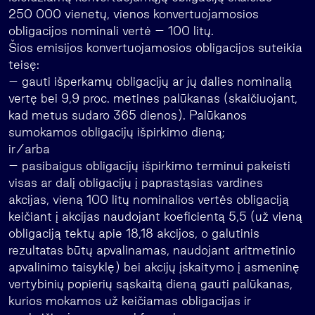
250 000 vienetų, vienos konvertuojamosios
obligacijos nominali vertė – 100 litų.
Šios emisijos konvertuojamosios obligacijos suteikia
teisę:
– gauti išperkamų obligacijų ar jų dalies nominalią
vertę bei 9,9 proc. metines palūkanas (skaičiuojant,
kad metus sudaro 365 dienos). Palūkanos
sumokamos obligacijų išpirkimo dieną;
ir/arba
– pasibaigus obligacijų išpirkimo terminui pakeisti
visas ar dalį obligacijų į paprastąsias vardines
akcijas, vieną 100 litų nominalios vertės obligaciją
keičiant į akcijas naudojant koeficientą 5,5 (už vieną
obligaciją tektų apie 18,18 akcijos, o galutinis
rezultatas būtų apvalinamas, naudojant aritmetinio
apvalinimo taisyklę) bei akcijų įskaitymo į asmeninę
vertybinių popierių sąskaitą dieną gauti palūkanas,
kurios mokamos už keičiamas obligacijas ir