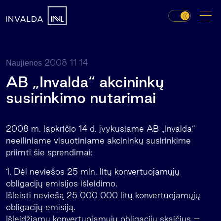
2008 11 14
Naujienos
AB „Invalda“ akcininkų
susirinkimo nutarimai
2008 m. lapkričio 14 d. įvykusiame AB „Invalda“
neeiliniame visuotiniame akcininkų susirinkime
priimti šie sprendimai:
1. Dėl neviešos 25 mln. litų konvertuojamųjų
obligacijų emisijos išleidimo.
Išleisti neviešą 25 000 000 litų konvertuojamųjų
obligacijų emisiją.
Išleidžiamų konvertuojamųjų obligacijų skaičius –