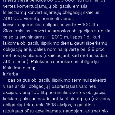
vertės konvertuojamųjų obligacijų emisiją.
Išleidžiamų konvertuojamųjų obligacijų skaičius –
300 000 vienetų, nominali vienos
konvertuojamosios obligacijos vertė – 100 litų.
Šios emisijos konvertuojamosios obligacijos suteikia
teisę jų savininkams: – 2010 m. liepos 1 d., kuri
laikoma obligacijų išpirkimo diena, gauti išperkamų
obligacijų ar jų dalies nominalią vertę bei 9,9 proc.
metines palūkanas (skaičiuojant, kad metus sudaro
365 dienos). Palūkanos sumokamos obligacijų
išpirkimo dieną;
ir/arba
– pasibaigus obligacijų išpirkimo terminui pakeisti
visas ar dalį obligacijų į paprastąsias vardines
akcijas, vieną 100 litų nominalios vertės obligaciją
keičiant į akcijas naudojant koeficientą 5,5 (už vieną
obligaciją tektų apie 18,18 akcijos, o galutinis
rezultatas būtų apvalinamas, naudojant aritmetinio