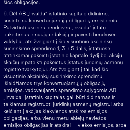
šios obligacijos.
6. Dėl AB „Invalda“ įstatinio kapitalo didinimo,
susieto su konvertuojamųjų obligacijų emisijomis.
Patvirtinti akcinės bendrovės „Invalda“ įstatų
pakeitimus ir naują redakciją ir pavesti bendrovės
valdybai, atsižvelgiant į šio visuotinio akcininkų
susirinkimo sprendimo 1, 3 ir 5 dalis, įstatuose
atitinkamai pakeisti įstatinio kapitalo dydį bei akcijų
skaičių ir pateikti pakeistus įstatus juridinių asmenų
registro tvarkytojui. Atsižvelgiant į tai, kad šio
visuotinio akcininkų susirinkimo sprendimu
išleidžiamos trys konvertuojamųjų obligacijų
emisijos, vadovaujantis sprendimo sąlygomis AB
„Invalda“ įstatinis kapitalas gali būti didinamas ir
teikiamas registruoti juridinių asmenų registrui arba
keičiant į akcijas kiekvienos atskiros emisijos
obligacijas, arba vienu metu abiejų neviešos
emisijos obligacijas ir atskirai – viešos emisijos, arba