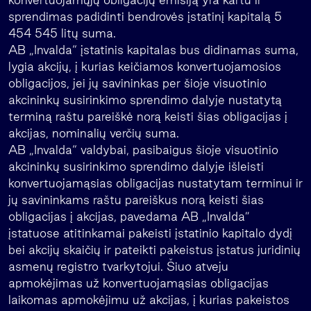
sprendimas padidinti bendrovės įstatinį kapitalą 5
454 545 litų suma.
AB „Invalda“ įstatinis kapitalas bus didinamas suma,
lygia akcijų, į kurias keičiamos konvertuojamosios
obligacijos, jei jų savininkas per šioje visuotinio
akcininkų susirinkimo sprendimo dalyje nustatytą
terminą raštu pareiškė norą keisti šias obligacijas į
akcijas, nominalių verčių suma.
AB „Invalda“ valdybai, pasibaigus šioje visuotinio
akcininkų susirinkimo sprendimo dalyje išleisti
konvertuojamąsias obligacijas nustatytam terminui ir
jų savininkams raštu pareiškus norą keisti šias
obligacijas į akcijas, pavedama AB „Invalda”
įstatuose atitinkamai pakeisti įstatinio kapitalo dydį
bei akcijų skaičių ir pateikti pakeistus įstatus juridinių
asmenų registro tvarkytojui. Šiuo atveju
apmokėjimas už konvertuojamąsias obligacijas
laikomas apmokėjimu už akcijas, į kurias pakeistos