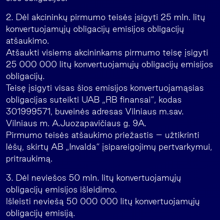
2. Dėl akcininkų pirmumo teisės įsigyti 25 mln. litų
konvertuojamųjų obligacijų emisijos obligacijų
atšaukimo.
Atšaukti visiems akcininkams pirmumo teisę įsigyti
25 000 000 litų konvertuojamųjų obligacijų emisijos
obligacijų.
Teisę įsigyti visas šios emisijos konvertuojamąsias
obligacijas suteikti UAB „RB finansai“, kodas
301999571, buveinės adresas Vilniaus m.sav.
Vilniaus m. A.Juozapavičiaus g. 9A.
Pirmumo teisės atšaukimo priežastis – užtikrinti
lėšų, skirtų AB „Invalda“ įsipareigojimų pertvarkymui,
pritraukimą.
3. Dėl neviešos 50 mln. litų konvertuojamųjų
obligacijų emisijos išleidimo.
Išleisti neviešą 50 000 000 litų konvertuojamųjų
obligacijų emisiją.