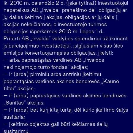
Iki 2010 m. balandžio 2 d. (įskaitytinai) Investuotojui
nepateikus AB „Invalda“ pranešimo dėl obligacijų ar
jų dalies keitimo į akcijas, obligacijos ar jų dalis į
akcijas nekeičiamos, o investuotojo turimos
obligacijos išperkamos 2010 m. liepos 1 d.
Pritarti AB „Invalda“ valdybos sprendimui užtikrinant
įsipareigojimus Investuotojui, įsigijusiam visas šios
emisijos konvertuojamąsias obligacijas, įkeisti:
– arba paprastąsias vardines AB „Invaldos
nekilnojamojo turto fondas“ akcijas;
– ir (arba) pirminiu arba antriniu įkeitimu
paprastąsias vardines akcinės bendrovės „Kauno
tiltai“ akcijas;
– ir (arba) paprastąsias vardines akcinės bendrovės
„Sanitas“ akcijas;
– ir (arba) bet kurį kitą turtą, dėl kurio įkeitimo šalys
susitaria;
– įkeitimo objektas gali būti keičiamas šalių
susitarimu;