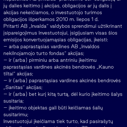
jų dalies keitimo į akcijas, obligacijos ar jų dalis į
akcijas nekeičiamos, o investuotojo turimos
obligacijos išperkamos 2010 m. liepos 1 d.
Pritarti AB „Invalda“ valdybos sprendimui užtikrinant
įsipareigojimus Investuotojui, įsigijusiam visas šios
emisijos konvertuojamąsias obligacijas, įkeisti:
– arba paprastąsias vardines AB „Invaldos
nekilnojamojo turto fondas“ akcijas;
– ir (arba) pirminiu arba antriniu įkeitimu
paprastąsias vardines akcinės bendrovės „Kauno
tiltai“ akcijas;
– ir (arba) paprastąsias vardines akcinės bendrovės
„Sanitas“ akcijas;
– ir (arba) bet kurį kitą turtą, dėl kurio įkeitimo šalys
susitaria;
– įkeitimo objektas gali būti keičiamas šalių
susitarimu;
Investuotojui įkeičiama tiek turto, kad pasirašytų