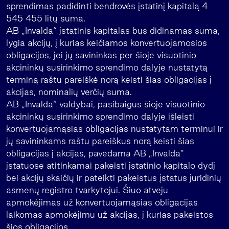
sprendimas padidinti bendrovės įstatinį kapitalą 4
545 455 litų suma.
AB „Invalda“ įstatinis kapitalas bus didinamas suma,
lygia akcijų, į kurias keičiamos konvertuojamosios
obligacijos, jei jų savininkas per šioje visuotinio
akcininkų susirinkimo sprendimo dalyje nustatytą
terminą raštu pareiškė norą keisti šias obligacijas į
akcijas, nominalių verčių suma.
AB „Invalda“ valdybai, pasibaigus šioje visuotinio
akcininkų susirinkimo sprendimo dalyje išleisti
konvertuojamąsias obligacijas nustatytam terminui ir
jų savininkams raštu pareiškus norą keisti šias
obligacijas į akcijas, pavedama AB „Invalda”
įstatuose atitinkamai pakeisti įstatinio kapitalo dydį
bei akcijų skaičių ir pateikti pakeistus įstatus juridinių
asmenų registro tvarkytojui. Šiuo atveju
apmokėjimas už konvertuojamąsias obligacijas
laikomas apmokėjimu už akcijas, į kurias pakeistos
šios obligacijos.