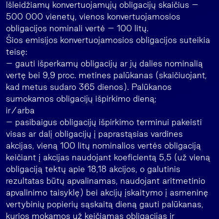
Išleidžiamų konvertuojamųjų obligacijų skaičius –
500 000 vienetų, vienos konvertuojamosios
obligacijos nominali vertė – 100 litų.
Šios emisijos konvertuojamosios obligacijos suteikia
teisę:
– gauti išperkamų obligacijų ar jų dalies nominalią
vertę bei 9,9 proc. metines palūkanas (skaičiuojant,
kad metus sudaro 365 dienos). Palūkanos
sumokamos obligacijų išpirkimo dieną;
ir/arba
– pasibaigus obligacijų išpirkimo terminui pakeisti
visas ar dalį obligacijų į paprastąsias vardines
akcijas, vieną 100 litų nominalios vertės obligaciją
keičiant į akcijas naudojant koeficientą 5,5 (už vieną
obligaciją tektų apie 18,18 akcijos, o galutinis
rezultatas būtų apvalinamas, naudojant aritmetinio
apvalinimo taisyklę) bei akcijų įskaitymo į asmeninę
vertybinių popierių sąskaitą dieną gauti palūkanas,
kurios mokamos už keičiamas obligacijas ir