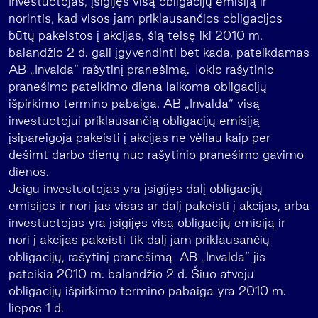
Investuotojas, įsigijęs visą obligacijų emisiją ir
norintis, kad visos jam priklausančios obligacijos
būtų pakeistos į akcijas, šią teisę iki 2010 m.
balandžio 2 d. gali įgyvendinti bet kada, pateikdamas
AB „Invalda“ rašytinį pranešimą. Tokio rašytinio
pranešimo pateikimo diena laikoma obligacijų
išpirkimo termino pabaiga. AB „Invalda“ visą
investuotojui priklausančią obligacijų emisiją
įsipareigoja pakeisti į akcijas ne vėliau kaip per
dešimt darbo dienų nuo rašytinio pranešimo gavimo
dienos.
Jeigu investuotojas yra įsigijęs dalį obligacijų
emisijos ir nori jas visas ar dalį pakeisti į akcijas, arba
investuotojas yra įsigijęs visą obligacijų emisiją ir
nori į akcijas pakeisti tik dalį jam priklausančių
obligacijų, rašytinį pranešimą AB „Invalda“ jis
pateikia 2010 m. balandžio 2 d. Šiuo atveju
obligacijų išpirkimo termino pabaiga yra 2010 m.
liepos 1 d.