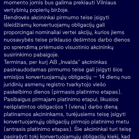
momento jomis bus galima prekiauti Vilniaus
vertybinių popierių biržoje.
Bendrovės akcininkai pirmumo teise įsigyti
išleidžiamų konvertuojamų obligacijų gali
proporcingai nominaliai vertei akcijų, kurios jiems
nuosavybės teise priklauso dešimtos darbo dienos
po sprendimą priėmusio visuotinio akcininkų
susirinkimo pabaigoje.
Terminas, per kurį AB „Invalda“ akcininkas
pasinaudodamas pirmumo teise gali įsigyti šios
emisijos konvertuojamųjų obligacijų – 14 dienų nuo
juridinių asmenų registro tvarkytojo viešo
paskelbimo dienos (pirmasis platinimo etapas).
Pasibaigus pirmajam platinimo etapui, likusios
neišplatintos obligacijos 1 (vieną) darbo dieną
platinamos akcininkams, turėjusiems teisę įsigyti
konvertuojamųjų obligacijų pirmojo platinimo metu
(antrasis platinimo etapas). Šie akcininkai turi teisę
pasirašyti tokį konvertuojamųjų obligacijų kiekį, kad