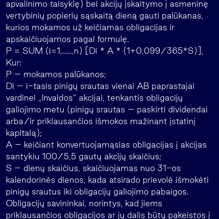
apvalinimo taisyklę) bei akcijų įskaitymo į asmeninę
vertybinių popierių sąskaitą dieną gauti palūkanas,
kurios mokamos už keičiamas obligacijas ir
apskaičiuojamos pagal formulę.
P = SUM (i=1,…..,n) [Di * A * (1+0,099/365*S)],
Kur:
P – mokamos palūkanos;
Di – i-tasis pinigų srautas vienai AB paprastajai
vardinei „Invaldos“ akcijai, tenkantis obligacijų
galiojimo metu (pinigų srautas – paskirti dividendai
arba/ir priklausančios išmokos mažinant įstatinį
kapitalą);
A – keičiant konvertuojamąsias obligacijas į akcijas
santykiu 100/5,5 gautų akcijų skaičius;
S – dienų skaičius, skaičiuojamas nuo 31-os
kalendorinės dienos, kada atsirado prievolė išmokėti
pinigų srautus iki obligacijų galiojimo pabaigos.
Obligacijų savininkai, norintys, kad jiems
priklausančios obligacijos ar jų dalis būtų pakeistos į