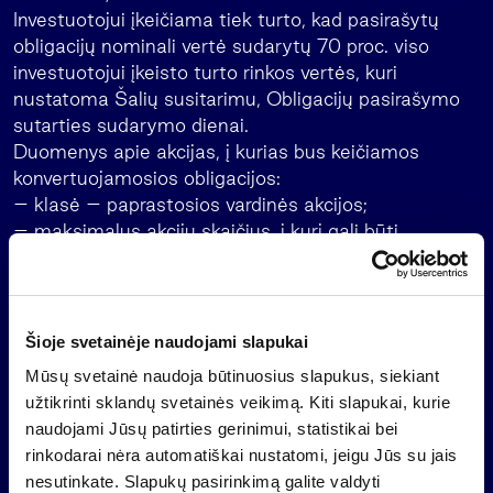
Investuotojui įkeičiama tiek turto, kad pasirašytų
obligacijų nominali vertė sudarytų 70 proc. viso
investuotojui įkeisto turto rinkos vertės, kuri
nustatoma Šalių susitarimu, Obligacijų pasirašymo
sutarties sudarymo dienai.
Duomenys apie akcijas, į kurias bus keičiamos
konvertuojamosios obligacijos:
– klasė – paprastosios vardinės akcijos;
– maksimalus akcijų skaičius, į kurį gali būti
pakeistos obligacijos – 9 090 909 akcijos;
– nominali vertė – 1 (vienas) litas;
– suteikiamos teisės – visos AB „Invalda“ įstatuose
numatytos turtinės ir neturtinės teisės. Akcijos,
Šioje svetainėje naudojami slapukai
išleistos konvertuojant obligacijas, bus prijungtos
Mūsų svetainė naudoja būtinuosius slapukus, siekiant
prie galiojančios akcijų emisijos ir nuo prijungimo
užtikrinti sklandų svetainės veikimą. Kiti slapukai, kurie
momento jomis bus galima prekiauti Vilniaus
naudojami Jūsų patirties gerinimui, statistikai bei
vertybinių popierių biržoje.
rinkodarai nėra automatiškai nustatomi, jeigu Jūs su jais
Visuotinio akcininkų susirinkimo sprendimas išleisti
nesutinkate. Slapukų pasirinkimą galite valdyti