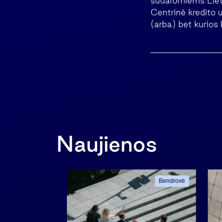
sudaromiems Lietu
Centrinė kredito u
(arba) bet kurios 
Naujienos
Bendrovė
Bendrovė
ama informacija