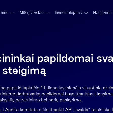
 mus
Mūsų verslas
Investuotojams
Naujienos
ininkai papildomai sv
 steigimą
ba papildė lapkričio 14 dieną įvyksiančio visuotinio akci
sirinkimo darbotvarkę papildomai buvo įtrauktas klausima
aisyklių patvirtinimo bei narių paskyrimo.
 į Audito komitetą siūlo įtraukti AB „Invalda“ teisinink