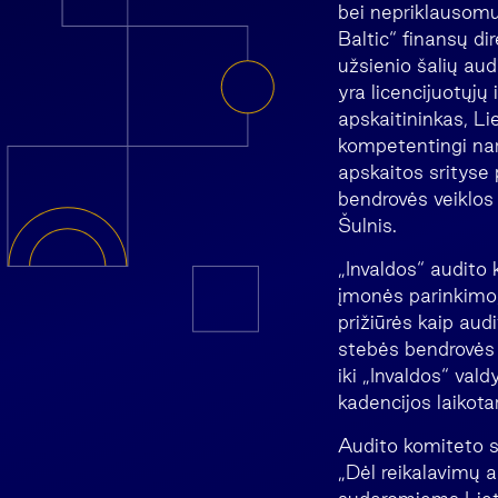
bei nepriklausom
Baltic“ finansų di
užsienio šalių au
yra licencijuotųjų
apskaitininkas, L
kompetentingi naria
apskaitos srityse 
bendrovės veiklos
Šulnis.
„Invaldos“ audito
įmonės parinkimo,
prižiūrės kaip aud
stebės bendrovės f
iki „Invaldos“ val
kadencijos laikotar
Audito komiteto st
„Dėl reikalavimų 