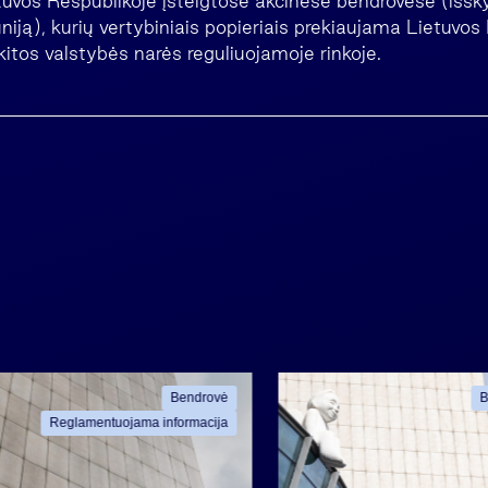
vos Respublikoje įsteigtose akcinėse bendrovėse (išsky
niją), kurių vertybiniais popieriais prekiaujama Lietuvos 
kitos valstybės narės reguliuojamoje rinkoje.
Bendrovė
B
Reglamentuojama informacija