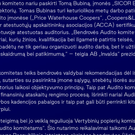
u komiteto nariu paskirti Tomą Bubiną, įmonės „SICO
rektorių. Tomas Bubinas turi keturiolikos metų darbo patir
dito įmonėse („Price Waterhouse Coopers“, „Coopers&Ly
 ir atestuotųjų apskaitininkų asociacijos (ACCA) sertifik
ietuvoje atestuotas auditorius. „Bendrovės Audito komit
i, kurių žinios, kvalifikacija bei ilgametė patirtis teisės, 
padėtų ne tik geriau organizuoti audito darbą, bet ir už
 skaidrumą bei patikimumą,“ – teigia AB „Invalda“ prezi
 komitetas teiks bendrovės valdybai rekomendacijas dėl i
 sutarties su pasirinkta įmone sąlygų, stebėtų išorės au
itorius laikosi objektyvumo principų. Taip pat Audito kom
inansinių ataskaitų rengimo procesą. Išrinkti nariai Aud
dybos kadencijos pabaigos ir taip pat gali būti perrinkti k
piui.
eigimą bei jo veiklą reguliuoja Vertybinių popierių komi
audito komitetams“. Šio nutarimo reikalavimai taikomi A