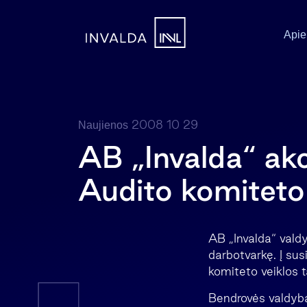
Apie
2008 10 29
Naujienos
AB „Invalda“ akc
Audito komiteto
AB „Invalda“ valdy
darbotvarkę. Į su
komiteto veiklos t
Bendrovės valdyba