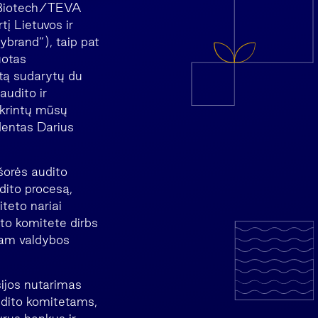
R Biotech/TEVA
tį Lietuvos ir
brand“), taip pat
uotas
etą sudarytų du
audito ir
tikrintų mūsų
dentas Darius
šorės audito
dito procesą,
iteto nariai
ito komitete dirbs
itam valdybos
sijos nutarimas
udito komitetams,