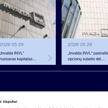
2026 05 29
2026 05 28
„Invalda INVL“
„Invalda INVL“ pasiraš
nuosavas kapitalas
opcionų sutartis dėl
pirmojo ketvirčio
beveik 68 tūkst.
pabaigoje siekė 256,3
bendrovės akcijų
mln. eurų
i slapukai
Įmonės kodas 121304349