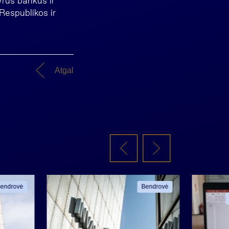
rus bankus ir
Respublikos ir
Atgal
endrovė
Bendrovė