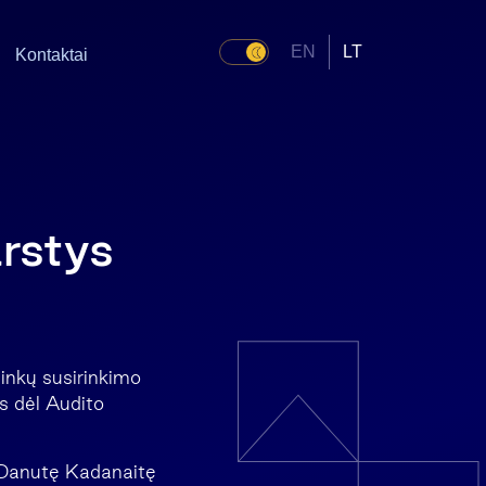
EN
LT
Kontaktai
arstys
ninkų susirinkimo
s dėl Audito
ę Danutę Kadanaitę