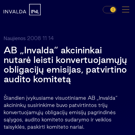
2008 11 14
Naujienos
AB „Invalda“ akcininkai
nutarė leisti konvertuojamųjų
obligacijų emisijas, patvirtino
audito komitetą
Šiandien įvykusiame visuotiniame AB „Invalda“
akcininkų susirinkime buvo patvirtintos trijų
konvertuojamųjų obligacijų emisijų pagrindinės
sąlygos, audito komiteto sudarymo ir veiklos
taisyklės, paskirti komiteto nariai.