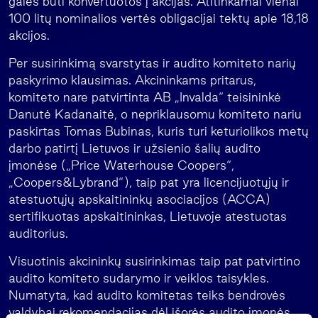
galės būti konvertuotos į akcijas. Atitinkamai vienai
100 litų nominalios vertės obligacijai tektų apie 18,18
akcijos.
Per susirinkimą svarstytas ir audito komiteto narių
paskyrimo klausimas. Akcininkams pritarus,
komiteto nare patvirtinta AB „Invalda“ teisininkė
Danutė Kadanaitė, o nepriklausomu komiteto nariu
paskirtas Tomas Bubinas, kuris turi keturiolikos metų
darbo patirtį Lietuvos ir užsienio šalių audito
įmonėse („Price Waterhouse Coopers“,
„Coopers&Lybrand“), taip pat yra licencijuotųjų ir
atestuotųjų apskaitininkų asociacijos (ACCA)
sertifikuotas apskaitininkas, Lietuvoje atestuotas
auditorius.
Visuotinis akcininkų susirinkimas taip pat patvirtino
audito komiteto sudarymo ir veiklos taisykles.
Numatyta, kad audito komitetas teiks bendrovės
valdybai rekomendacijas dėl išorės audito įmonės