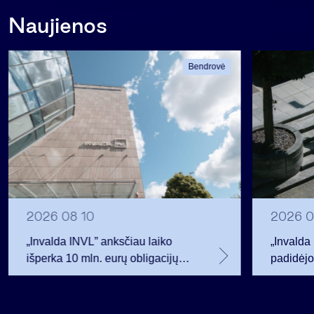
Naujienos
Bendrovė
2026 08 10
2026 0
„Invalda INVL” anksčiau laiko
„Invalda 
išperka 10 mln. eurų obligacijų
padidėjo
emisiją
akcinink