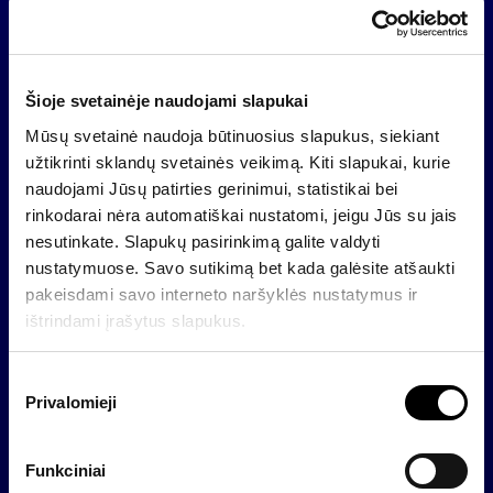
parinkimo, sutarties su pasirinkta įmone sąlygų,
stebės išorės audito procesą, prižiūrės, kaip
auditorius laikosi objektyvumo principų. Komiteto
nariai taip pat stebės bendrovės finansinių ataskaitų
Šioje svetainėje naudojami slapukai
rengimo procesą. Išrinkti nariai audito komitete dirbs
Mūsų svetainė naudoja būtinuosius slapukus, siekiant
iki „Invaldos“ valdybos kadencijos pabaigos, jie taip
užtikrinti sklandų svetainės veikimą. Kiti slapukai, kurie
pat gali būti perrinkti kitam valdybos kadencijos
naudojami Jūsų patirties gerinimui, statistikai bei
laikotarpiui.
rinkodarai nėra automatiškai nustatomi, jeigu Jūs su jais
nesutinkate. Slapukų pasirinkimą galite valdyti
Pasak „Invaldos“ prezidento Dariaus Šulnio,
nustatymuose. Savo sutikimą bet kada galėsite atšaukti
susirinkime priimti sprendimai yra svarbūs siekiant
pakeisdami savo interneto naršyklės nustatymus ir
užtikrinti stabilią grupės veiklą. „Gyvename neramiu
ištrindami įrašytus slapukus.
finansiniu laikotarpiu, taigi imamės visų, mūsų
požiūriu, šiuo metu tinkamų veiksmų. Sprendimas
išleisti obligacijų emisijas svarbus grupės
S
finansiniam stabilumui palaikyti, o audito komitetas
Privalomieji
u
padės užtikrinti bendrovės veiklos skaidrumą ir
t
patikimumą“, – teigia D. Šulnis.
i
Funkciniai
k