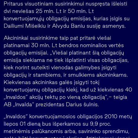
Pritarus visuotiniam susirinkimui nuspręsta išleisti
dvi neviešas 25 mln. Lt ir 50 mln. Lt
konvertuojamųjų obligacijų emisijas, kurias įsigis su
Dailiumi Mišeikiu ir Alvydu Baniu susiję asmenys.
Akcininkai susirinkime taip pat pritarė viešai
platinamai 30 mln. Lt bendros nominalios vertės
obligacijų emisijai. „Viešai platinant šią obligacijų
emisija siekiama ne tiek išplatinti visas obligacijas,
kiek norint suteikti vienodas galimybes įsigyti
obligacijų ir stambiems, ir smulkiems akcininkams.
Kiekvienas akcininkas galės įsigyti tokį
konvertuojamų obligacijų kiekį, kad už kiekvienas 40
„Invaldos“ akcijų tektų po vieną obligaciją“,- teigia
AB „Invalda“ prezidentas Darius šulnis.
„Invaldos“ konvertuojamosios obligacijos 2010 metų
liepos 01 dieną bus išperkamos su 9,9 proc.
metinėmis palūkanomis arba, savininko sprendimu,