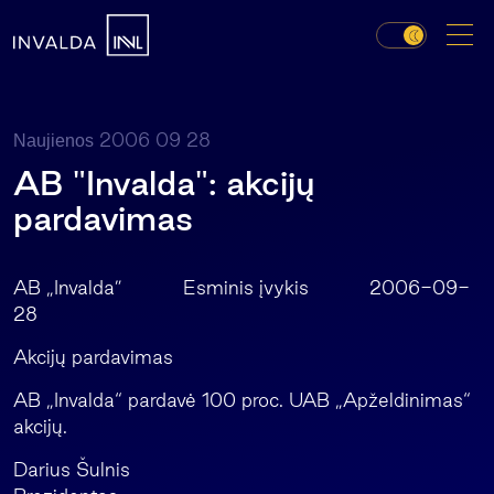
2006 09 28
Naujienos
AB "Invalda": akcijų
pardavimas
AB „Invalda” Esminis įvykis 2006-09-
28
Akcijų pardavimas
AB „Invalda“ pardavė 100 proc. UAB „Apželdinimas“
akcijų.
Darius Šulnis