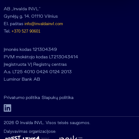
AB „Invalda INVL“
Gynėjų g. 14, 01110 Vilnius
El. paštas
info@invaldainvl.com
Tel.
+370 527 90601
Įmonės kodas 121304349
PVM mokėtojo kodas LT213043414
Įregistruota VĮ Registrų centras
A.s. LT25 4010 0424 0124 2013
Luminor Bank AB
Privatumo politika
Slapukų politika
2026 © Invalda INVL. Visos teisės saugomos.
Dalyvavimas organizacijose: