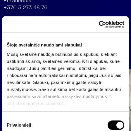
Prezidentas
+370 5 273 48 76
Atgal
Šioje svetainėje naudojami slapukai
Mūsų svetainė naudoja būtinuosius slapukus, siekiant
Naujienos
užtikrinti sklandų svetainės veikimą. Kiti slapukai, kurie
naudojami Jūsų patirties gerinimui, statistikai bei
rinkodarai nėra automatiškai nustatomi, jeigu Jūs su jais
Grupė
nesutinkate. Slapukų pasirinkimą galite valdyti
Reglamentuojama informacija
nustatymuose. Savo sutikimą bet kada galėsite atšaukti
pakeisdami savo interneto naršyklės nustatymus ir
ištrindami įrašytus slapukus.
S
Privalomieji
u