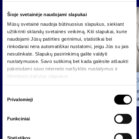
Šioje svetainėje naudojami slapukai
Grupė
Reglamentuojama informacija
Mūsų svetainė naudoja būtinuosius slapukus, siekiant
užtikrinti sklandų svetainės veikimą. Kiti slapukai, kurie
naudojami Jūsų patirties gerinimui, statistikai bei
rinkodarai nėra automatiškai nustatomi, jeigu Jūs su jais
nesutinkate. Slapukų pasirinkimą galite valdyti
nustatymuose. Savo sutikimą bet kada galėsite atšaukti
pakeisdami savo interneto naršyklės nustatymus ir
ištrindami įrašytus slapukus.
2026 0
Pranešim
S
INVL“ ba
Privalomieji
u
t
2026 07 28
i
Funkciniai
INVL Šeimos biuras į antrinę
k
privataus kapitalo rinką
i
investuojantį fondą pritraukė 17,4
m
Statistikos