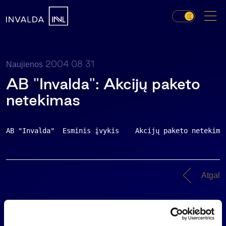
2004 08 31
Naujienos
AB "Invalda": Akcijų paketo
netekimas
AB "Invalda"  Esminis įvykis    Akcijų paketo netekima
Atgal
Naujienos