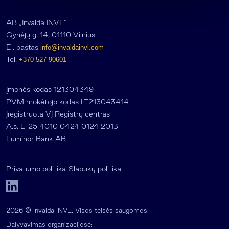
AB „Invalda INVL“
Gynėjų g. 14, 01110 Vilnius
El. paštas
info@invaldainvl.com
Tel.
+370 527 90601
Įmonės kodas 121304349
PVM mokėtojo kodas LT213043414
Įregistruota VĮ Registrų centras
A.s. LT25 4010 0424 0124 2013
Luminor Bank AB
Privatumo politika
Slapukų politika
2026 © Invalda INVL. Visos teisės saugomos.
Dalyvavimas organizacijose: