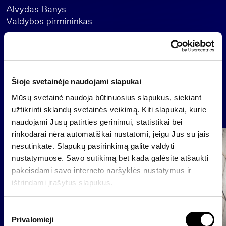
Alvydas Banys
Valdybos pirmininkas
Atgal
Šioje svetainėje naudojami slapukai
Mūsų svetainė naudoja būtinuosius slapukus, siekiant
Naujienos
užtikrinti sklandų svetainės veikimą. Kiti slapukai, kurie
naudojami Jūsų patirties gerinimui, statistikai bei
rinkodarai nėra automatiškai nustatomi, jeigu Jūs su jais
Grupė
nesutinkate. Slapukų pasirinkimą galite valdyti
Reglamentuojama informacija
nustatymuose. Savo sutikimą bet kada galėsite atšaukti
pakeisdami savo interneto naršyklės nustatymus ir
ištrindami įrašytus slapukus.
S
Privalomieji
u