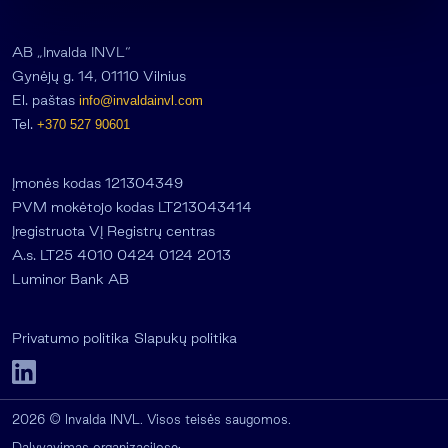
AB „Invalda INVL“
Gynėjų g. 14, 01110 Vilnius
El. paštas
info@invaldainvl.com
Tel.
+370 527 90601
Įmonės kodas 121304349
PVM mokėtojo kodas LT213043414
Įregistruota VĮ Registrų centras
A.s. LT25 4010 0424 0124 2013
Luminor Bank AB
Privatumo politika
Slapukų politika
2026 © Invalda INVL. Visos teisės saugomos.
Dalyvavimas organizacijose: