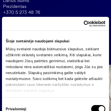
Darius Šulnis
Prezidentas
+370 5 273 48 76
Atgal
Šioje svetainėje naudojami slapukai
Mūsų svetainė naudoja būtinuosius slapukus, siekiant
Naujienos
užtikrinti sklandų svetainės veikimą. Kiti slapukai, kurie
naudojami Jūsų patirties gerinimui, statistikai bei
rinkodarai nėra automatiškai nustatomi, jeigu Jūs su jais
Grupė
nesutinkate. Slapukų pasirinkimą galite valdyti
Reglamentuojama informacija
nustatymuose. Savo sutikimą bet kada galėsite atšaukti
pakeisdami savo interneto naršyklės nustatymus ir
ištrindami įrašytus slapukus.
S
Privalomieji
u