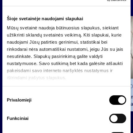
Naujienos
Šioje svetainėje naudojami slapukai
Grupė
Mūsų svetainė naudoja būtinuosius slapukus, siekiant
Reglamentuojama informacija
užtikrinti sklandų svetainės veikimą. Kiti slapukai, kurie
naudojami Jūsų patirties gerinimui, statistikai bei
rinkodarai nėra automatiškai nustatomi, jeigu Jūs su jais
nesutinkate. Slapukų pasirinkimą galite valdyti
nustatymuose. Savo sutikimą bet kada galėsite atšaukti
pakeisdami savo interneto naršyklės nustatymus ir
ištrindami įrašytus slapukus.
2026 0
S
Pranešim
Privalomieji
u
INVL“ ba
t
2026 07 28
i
Funkciniai
k
INVL Šeimos biuras į antrinę
i
privataus kapitalo rinką