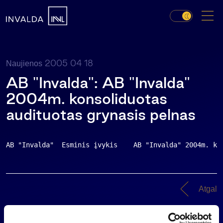
2005 04 18
Naujienos
AB "Invalda": AB "Invalda"
2004m. konsoliduotas
audituotas grynasis pelnas
AB "Invalda"  Esminis įvykis    AB "Invalda" 2004m. ko
Atgal