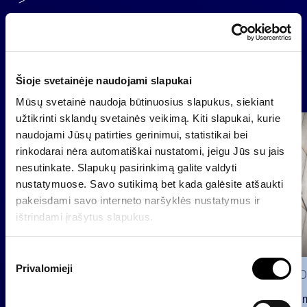
Atgal
Šioje svetainėje naudojami slapukai
Naujienos
Mūsų svetainė naudoja būtinuosius slapukus, siekiant
užtikrinti sklandų svetainės veikimą. Kiti slapukai, kurie
Grupė
naudojami Jūsų patirties gerinimui, statistikai bei
Reglamentuojama informacija
rinkodarai nėra automatiškai nustatomi, jeigu Jūs su jais
nesutinkate. Slapukų pasirinkimą galite valdyti
nustatymuose. Savo sutikimą bet kada galėsite atšaukti
pakeisdami savo interneto naršyklės nustatymus ir
ištrindami įrašytus slapukus.
S
Privalomieji
u
2026 0
t
Pranešim
i