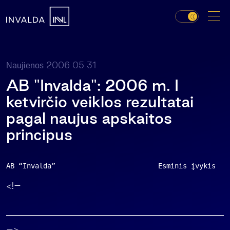
2006 05 31
Naujienos
AB "Invalda": 2006 m. I
ketvirčio veiklos rezultatai
pagal naujus apskaitos
principus
AB “Invalda”                         Esminis įvykis   
<!–
–>