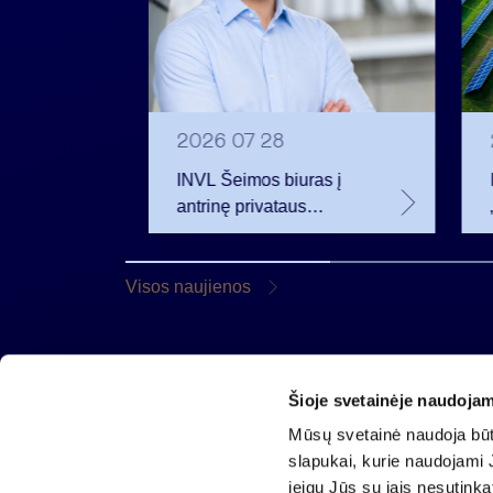
2026 07 28
t
INVL Šeimos biuras į
uropos
antrinę privataus
kapitalo rinką
rivataus
investuojantį fondą
pritraukė 17,4 mln. JAV
Visos naujienos
dolerių
Šioje svetainėje naudojam
AB „Invalda INVL“
Mūsų svetainė naudoja būti
Gynėjų g. 14, 01110 Vilnius
slapukai, kurie naudojami J
El. paštas
info@invaldainvl.com
jeigu Jūs su jais nesutink