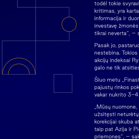
todėl tokie svyrav
kritimas, yra kart
informacija ir duo
investavę žmonės n
tikrai neverta“, –
Pasak jo, pastaru
nestebina. Tokios
akcijų indeksai Ry
galo ne tik atsiti
Šiuo metu „Finasto
pajustų rinkos po
vakar nukrito 3-4 p
„Mūsų nuomone, žym
užsitęsti neturėt
korekcijai skuba a
taip pat Azija ir 
priemones“, – sak