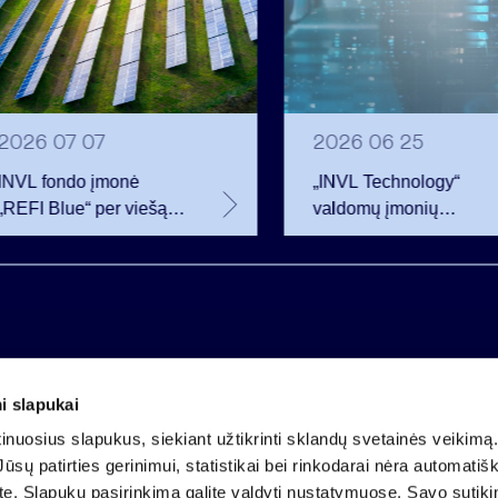
2026 07 07
2026 06 25
INVL fondo įmonė
„INVL Technology“
„REFI Blue“ per viešą
valdomų įmonių
obligacijų emisiją
darbuotojai realizavo
pritraukė 12 mln. eurų –
opcionus ir tapo
2 mln. daugiau nei
akcininkais
planavo
i slapukai
Įmonės kodas 121304349
nuosius slapukus, siekiant užtikrinti sklandų svetainės veikimą. 
PVM mokėtojo kodas LT213043414
ūsų patirties gerinimui, statistikai bei rinkodarai nėra automatiš
Įregistruota VĮ Registrų centras
ate. Slapukų pasirinkimą galite valdyti nustatymuose. Savo sutik