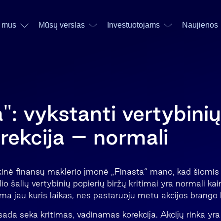
 mus
Mūsų verslas
Investuotojams
Naujienos
: vykstanti vertybinių
orekcija – normali
inė finansų maklerio įmonė „Finasta“ mano, kad šiomis
o šalių vertybinių popierių biržų kritimai yra normali kain
ma jau kuris laikas, nes pastaruoju metu akcijos brango l
sada seka kritimas, vadinamas korekcija. Akcijų rinka yra 