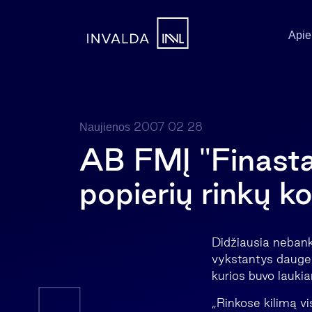
Apie
2007 02 28
Naujienos
AB FMĮ "Finasta"
popierių rinkų k
Didžiausia nebank
vykstantys daugeli
kurios buvo laukia
„Rinkose kilimą vi