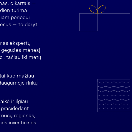
mas, o kartais –
ndien turima
niam periodui
cesus – to daryti
imas ekspertų
ai gegužės mėnesį
c., tačiau iki metų
entai kuo mažiau
 daugumoje rinkų
kė ir ilgiau
ų prasidedant
s mūsų regionas,
nes investicines