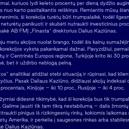
imai, kuriuos lydi keleto procentų per dieną dydžio augi
as nuo karto pasitaikantis reiškinys. Remiantis mūsų šia
menimis, ši korekcija turėtų būti trumpalaikė, todėl ilges
eturėtų panikuoti ir skubėti nutraukti investicinius pro
 sakė AB FMĮ „Finasta“ direktorius Dalius Kaziūnas.
oju metu akcijos nuolat brango, todėl šis kainų sumažėj
 korekcijos vyksta pakankamai dažnai. Pavyzdžiui, pern
tų ir Centrinės Europos regione, Turkijoje krito iki 30 pro
esė, bet ir uždirbo neblogą pelną.
s“ analitikai atidžiai stebi situaciją ir rūpinasi, kad kli
kyčius. Pasak Daliaus Kaziūno, didžiausi akcijų indeksai
rocentais, Kinijoje – iki 10 proc., Rusijoje – iki 4 proc.
iai didesnė tikimybė, kad ši korekcija bus tik trumpalai
ų. Galime jausti tik tam tikrą nestabilumą – dalis žmoni
titraukti pinigus iš rizikingesnių rinkų, kokiomis laikoma
Pietų Amerika, ir perkelia į saugesnes rinkas arba stabiles
ė Dalius Kaziūnas.