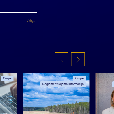
Atgal
Grupė
Grupė
Reglamentuojama informacija