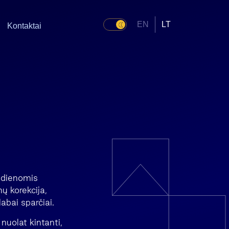
EN
LT
Kontaktai
 dienomis
ų korekcija,
abai sparčiai.
nuolat kintanti,