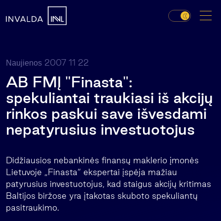
2007 11 22
Naujienos
AB FMĮ "Finasta":
spekuliantai traukiasi iš akcijų
rinkos paskui save išvesdami
nepatyrusius investuotojus
Didžiausios nebankinės finansų maklerio įmonės
Lietuvoje „Finasta“ ekspertai įspėja mažiau
patyrusius investuotojus, kad staigus akcijų kritimas
Baltijos biržose yra įtakotas skuboto spekuliantų
pasitraukimo.