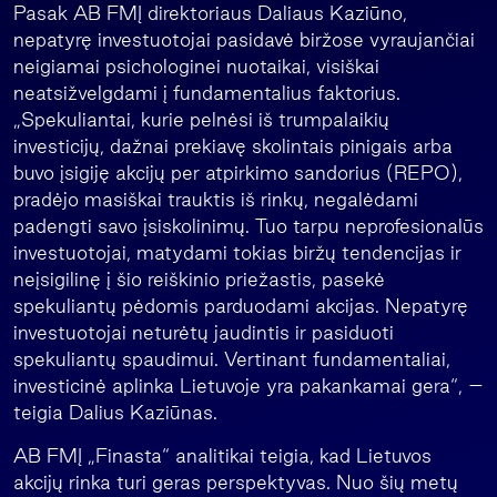
Pasak AB FMĮ direktoriaus Daliaus Kaziūno,
nepatyrę investuotojai pasidavė biržose vyraujančiai
neigiamai psichologinei nuotaikai, visiškai
neatsižvelgdami į fundamentalius faktorius.
„Spekuliantai, kurie pelnėsi iš trumpalaikių
investicijų, dažnai prekiavę skolintais pinigais arba
buvo įsigiję akcijų per atpirkimo sandorius (REPO),
pradėjo masiškai trauktis iš rinkų, negalėdami
padengti savo įsiskolinimų. Tuo tarpu neprofesionalūs
investuotojai, matydami tokias biržų tendencijas ir
neįsigilinę į šio reiškinio priežastis, pasekė
spekuliantų pėdomis parduodami akcijas. Nepatyrę
investuotojai neturėtų jaudintis ir pasiduoti
spekuliantų spaudimui. Vertinant fundamentaliai,
investicinė aplinka Lietuvoje yra pakankamai gera“, –
teigia Dalius Kaziūnas.
AB FMĮ „Finasta“ analitikai teigia, kad Lietuvos
akcijų rinka turi geras perspektyvas. Nuo šių metų