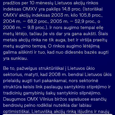
pradžios per 10 mėnesių Lietuvos akcijų rinkos
indeksas OMXV yra pakilęs 14,8 proc. (Istoriškai
OMXV akcijų indeksas 2003 m. kilo 105,8 proc.,
2004 m. – 68,2 proc., 2005 m. – 52,9 proc., o
2006 m. – 9,8 proc.). Ir nors augimo tempai eilę
metų lėtėjo, tačiau jie vis dar yra gana aukšti. Šiais
metais akcijų rinka ne tik auga, bet ir viršija praeitų
metų augimo tempą. O rinkos augimo lėtėjimą
galima aiškinti ir tuo, kad nuo didesnės bazės augti
yra sunkiau.
Be to, pažvelgus struktūriškai į Lietuvos ūkio
sektorius, matyti, kad 2008 m. bendrai Lietuvos ūkis
prielaidų augti turi pakankamai, nors sektorinė
struktūra keisis link paslaugų santykinio stiprėjimo ir
tradicinių gamybinių šakų santykinio silpnėjimo.
Daugumos OMX Vilnius biržos sąrašuose esančių
bendrovių pelno rodikliai nuteikia dar labiau
optimistiškai. Lietuvišką akcijų rinką išjudins ir naujų