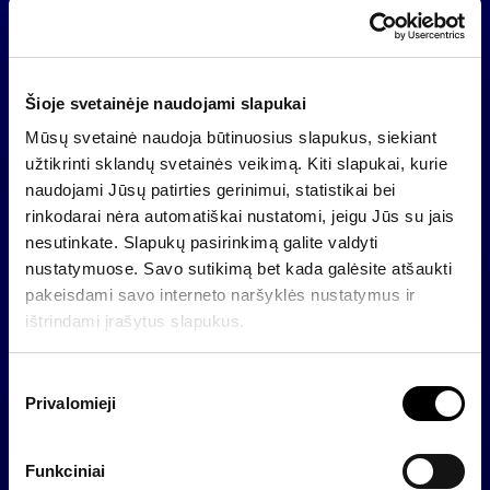
bendrovių pasirodymai: 2008 m. turi pasirodyti
žemės ūkio produkcijos gamyba užsiimanti
„Agrovaldymo grupė“ ir antras pagal dydį Lietuvos
mažmeninis prekybos tinklas „IKI“.
Šioje svetainėje naudojami slapukai
Apie AB „Invalda“ finansų sektoriaus įmonių grupę
Mūsų svetainė naudoja būtinuosius slapukus, siekiant
užtikrinti sklandų svetainės veikimą. Kiti slapukai, kurie
Akcinės bendrovės „Invalda“ finansų sektoriaus
naudojami Jūsų patirties gerinimui, statistikai bei
įmonių grupei priklauso AB FMĮ „Finasta“, UAB
rinkodarai nėra automatiškai nustatomi, jeigu Jūs su jais
„Finasta investicijų valdymas“, AB „Finasta įmonių
nesutinkate. Slapukų pasirinkimą galite valdyti
finansai”, AS IPS „Finasta Asset
nustatymuose. Savo sutikimą bet kada galėsite atšaukti
Management“(Latvija), „Finasta“ (Ukraina), LUAB
pakeisdami savo interneto naršyklės nustatymus ir
„Finansų spektras“, UAB „Finansų spektro
ištrindami įrašytus slapukus.
investicija“, UAB „Finasta rizikos valdymas“. 95 proc.
„Finasta“ (Ukraina) ir 100 proc. kitų įmonių akcijų
S
priklauso vienai iš didžiausių investicinių bendrovių
Privalomieji
u
šalyje – AB „Invalda“. Finansų sektoriaus įmonių
t
grupė veikia Vilniuje, Kaune, Klaipėdoje, Rygoje ir
i
Kijeve. AB „Invalda“ įmonių grupės finansų
Funkciniai
k
sektoriaus neaudituotos pajamos per pirmuosius