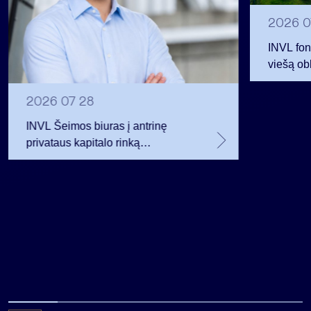
2026 0
INVL fon
viešą obl
12 mln. 
planavo
2026 07 28
INVL Šeimos biuras į antrinę
privataus kapitalo rinką
investuojantį fondą pritraukė 17,4
mln. JAV dolerių