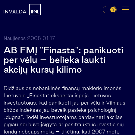
2008 01 17
Naujienos
AB FMĮ "Finasta": panikuoti
per vėlu – belieka laukti
akcijų kursų kilimo
Didžiausios nebankinės finansų maklerio įmonės
Lietuvoje „Finasta“ ekspertai įspėja Lietuvos
investuotojus, kad panikuoti jau per vėlu ir Vilniaus
biržos indeksas jau beveik pasiekė psichologinį
„dugną“. Todėl investuotojams pardavinėti akcijas
pigiau nei buvo įsigyta ar pasitraukti iš investicinių
fondų nebeapsimoka – tikėtina, kad 2007 metų