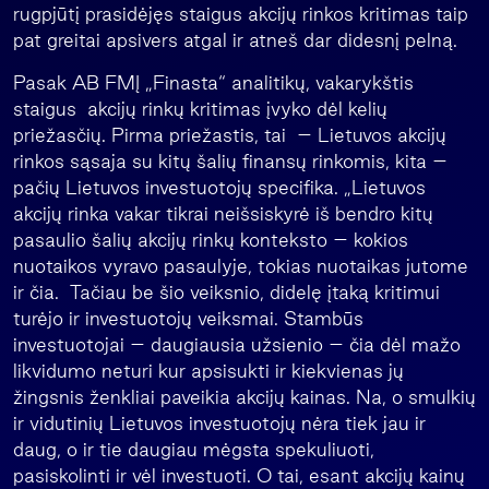
rugpjūtį prasidėjęs staigus akcijų rinkos kritimas taip
pat greitai apsivers atgal ir atneš dar didesnį pelną.
Pasak AB FMĮ „Finasta“ analitikų, vakarykštis
staigus akcijų rinkų kritimas įvyko dėl kelių
priežasčių. Pirma priežastis, tai – Lietuvos akcijų
rinkos sąsaja su kitų šalių finansų rinkomis, kita –
pačių Lietuvos investuotojų specifika. „Lietuvos
akcijų rinka vakar tikrai neišsiskyrė iš bendro kitų
pasaulio šalių akcijų rinkų konteksto – kokios
nuotaikos vyravo pasaulyje, tokias nuotaikas jutome
ir čia. Tačiau be šio veiksnio, didelę įtaką kritimui
turėjo ir investuotojų veiksmai. Stambūs
investuotojai – daugiausia užsienio – čia dėl mažo
likvidumo neturi kur apsisukti ir kiekvienas jų
žingsnis ženkliai paveikia akcijų kainas. Na, o smulkių
ir vidutinių Lietuvos investuotojų nėra tiek jau ir
daug, o ir tie daugiau mėgsta spekuliuoti,
pasiskolinti ir vėl investuoti. O tai, esant akcijų kainų