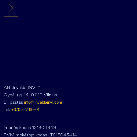
AB „Invalda INVL“
Gynėjų g. 14, 01110 Vilnius
El. paštas
info@invaldainvl.com
Tel.
+370 527 90601
Įmonės kodas 121304349
PVM mokėtojo kodas LT213043414