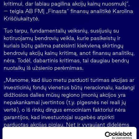
kritimui, dar labiau pagilina akcijų kainų nuosmukį“,
– teigia AB FMĮ „Finasta“ finansų analitikė Karolina
Kriščiukaitytė.
Tuo tarpu, fundamentalių veiksnių, susijusių su
kotiruojamų bendrovių veikla, kurie pasikeistų ir
kuriais būtų galima pateisinti kiekvieną skirtingų
bendrovių akcijų kainų kritimą, anot finansų analitikų,
nėra. Todėl, dabartinis kritimas, tai daugiau bendrų
nuotaikų iš užsienio perėmimas.
„Manome, kad šiuo metu parduoti turimas akcijas ar
investicinių fondų vienetus būtų neracionalu, kadangi
didžiosios dalies mūsų regiono įmonių akcijos yra
nepakankamai įvertintos (t.y. pigesnės nei reali jų
vertė), o iš rinkų dingus emociniam faktoriui nėra
garantijos, kad investuotojai sugebės atpirkti
parduotas akcijas pigiau. Net ir vyraujant didelėms
kritimo tendencijoms kaip dabar, nereikia skubėti