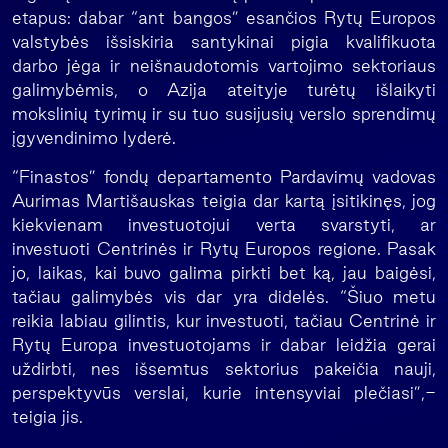
etapus: dabar “ant bangos” esančios Rytų Europos
valstybės išsiskiria santykinai pigia kvalifikuota
darbo jėga ir neišnaudotomis vartojimo sektoriaus
galimybėmis, o Azija ateityje turėtų išlaikyti
mokslinių tyrimų ir su tuo susijusių verslo sprendimų
įgyvendinimo lyderė.
“Finastos” fondų departamento Pardavimų vadovas
Aurimas Martišauskas teigia dar kartą įsitikinęs, jog
kiekvienam investuotojui verta svarstyti, ar
investuoti Centrinės ir Rytų Europos regione. Pasak
jo, laikas, kai buvo galima pirkti bet ką, jau baigėsi,
tačiau galimybės vis dar yra didelės. “Šiuo metu
reikia labiau gilintis, kur investuoti, tačiau Centrinė ir
Rytų Europa investuotojams ir dabar leidžia gerai
uždirbti, nes išsemtus sektorius pakeičia nauji,
perspektyvūs verslai, kurie intensyviai plečiasi”,-
teigia jis.