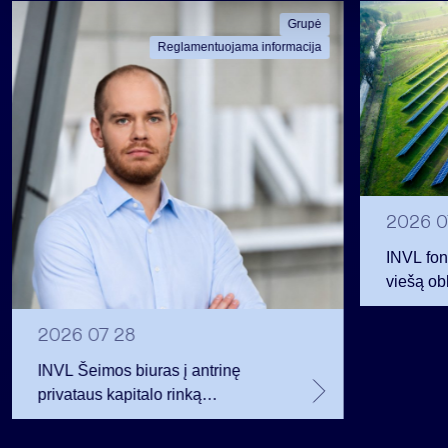
Grupė
Reglamentuojama informacija
2026 0
INVL fon
viešą obl
12 mln. 
planavo
2026 07 28
INVL Šeimos biuras į antrinę
privataus kapitalo rinką
investuojantį fondą pritraukė 17,4
mln. JAV dolerių