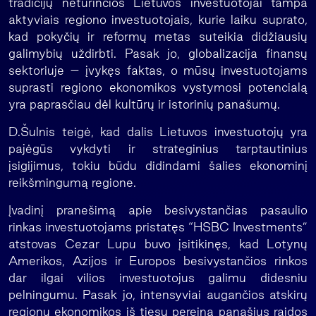
tradicijų neturinčios Lietuvos investuotojai tampa
aktyviais regiono investuotojais, kurie laiku suprato,
kad pokyčių ir reformų metas suteikia didžiausių
galimybių uždirbti. Pasak jo, globalizacija finansų
sektoriuje – įvykęs faktas, o mūsų investuotojams
suprasti regiono ekonomikos vystymosi potencialą
yra paprasčiau dėl kultūrų ir istorinių panašumų.
D.Šulnis teigė, kad dalis Lietuvos investuotojų yra
pajėgūs vykdyti ir strateginius tarptautinius
įsigijimus, tokiu būdu didindami šalies ekonominį
reikšmingumą regione.
Įvadinį pranešimą apie besivystančias pasaulio
rinkas investuotojams pristatęs “HSBC Investments”
atstovas Cezar Lupu buvo įsitikinęs, kad Lotynų
Amerikos, Azijos ir Europos besivystančios rinkos
dar ilgai vilios investuotojus galimu didesniu
pelningumu. Pasak jo, intensyviai augančios atskirų
regionų ekonomikos iš tiesų pereina panašius raidos