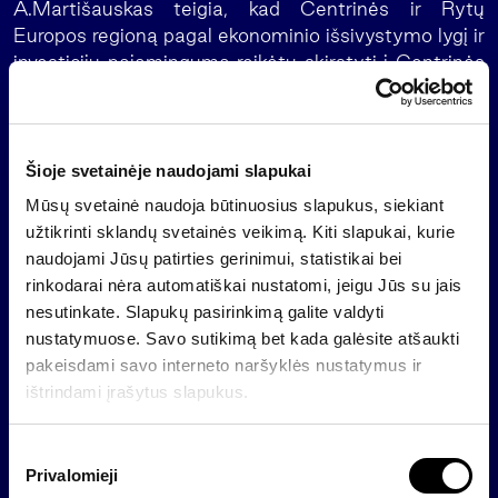
A.Martišauskas teigia, kad Centrinės ir Rytų
Europos regioną pagal ekonominio išsivystymo lygį ir
investicijų pajamingumą reikėtų skirstyti į Centrinės
Europos, Balkanų ir NVS regionus. Pasak jo, šių
regionų valstybių panaši ekonominė raida, daug
kultūrinių ir istorijos sąsajų. “Centrinės Europos
valstybės patrauklios pirmiausia dėl stabilaus ūkio
Šioje svetainėje naudojami slapukai
augimo, Balkanų valstybės išsiskiria prognozuojamu
Mūsų svetainė naudoja būtinuosius slapukus, siekiant
investicijų srautu ir su tuo susijusiu vidaus vartojimo
užtikrinti sklandų svetainės veikimą. Kiti slapukai, kurie
padidėjimu jau artimiausiais metais, o NVS regionas
naudojami Jūsų patirties gerinimui, statistikai bei
investuotojams yra mažiausiai pažįstamas, tačiau
rinkodarai nėra automatiškai nustatomi, jeigu Jūs su jais
visus masinantis dideliu pelnu”,- teigia “Finastos”
nesutinkate. Slapukų pasirinkimą galite valdyti
Pardavimų vadovas.
nustatymuose. Savo sutikimą bet kada galėsite atšaukti
pakeisdami savo interneto naršyklės nustatymus ir
Pasak A.Martišausko, daugelis investuotojų su
ištrindami įrašytus slapukus.
šiomis rinkomis susipažįsta tuomet, kai nusprendžia
dalį savo lėšų nukreipti į investicinius fondus.
“Akivaizdu, kad klientai domisi, kur dirba jų pinigai,
S
Privalomieji
todėl pradeda detaliau analizuoti ekonominę
u