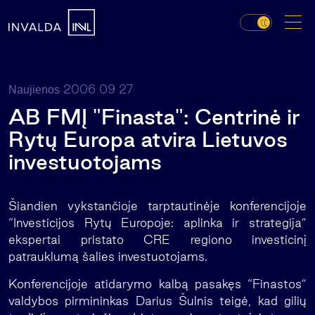
2006 09 27
Naujienos
AB FMĮ "Finasta": Centrinė ir
Rytų Europa atvira Lietuvos
investuotojams
Šiandien vykstančioje tarptautinėje konferencijoje
“Investicijos Rytų Europoje: aplinka ir strategija”
ekspertai pristato CRE regiono investicinį
patrauklumą šalies investuotojams.
Konferencijoje atidarymo kalbą pasakęs “Finastos”
valdybos pirmininkas Darius Šulnis teigė, kad gilių