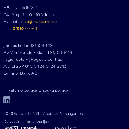
AB „Invalda INVL“
Gynėjų g. 14, 01110 Vilnius
El. paštas
info@invaldainvl.com
Tel.
+370 527 90601
Įmonės kodas 121304349
PVM mokėtojo kodas LT213043414
Įregistruota VĮ Registrų centras
A.s. LT25 4010 0424 0124 2013
Luminor Bank AB
Privatumo politika
Slapukų politika
2026 © Invalda INVL. Visos teisės saugomos.
Dalyvavimas organizacijose: