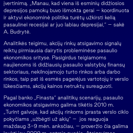
įvertinimą. „Manau, kad viena iš esminių didžiosios
depresijos pamokų buvo išmokta gerai – koordinuota
ir aktyvi ekonominė politika turėtų užkirsti kelią
pasaulinei recesijai ar juo labiau depresijai,“ – sakė
A. Budrytė.
Analitikės teigimu, akcijų rinkų atsigavimo signalų
reiktų pirmiausia dairytis probleminėse pasaulio
ekonomikos srityse. Pasigirdus teigiamoms
naujienoms iš didžiausių pasaulio valstybių finansų
sektoriaus, nekilnojamojo turto rinkos arba darbo
rinkos, taip pat iš esmės pagerėjus vartotojų ir verslo
lūkesčiams, akcijų kainos netruktų sureaguoti.
Pagal banko „Finasta“ analitikų scenarijų, pasaulio
ekonomikos atsigavimo galima tikėtis 2010 m.
„Turint galvoje, kad akcijų rinkoms įprasta verslo ciklo
pokyčiams „užbėgti už akių“ – jos reaguoja
maždaug 3-9 mėn. anksčiau, – proveržio čia galima