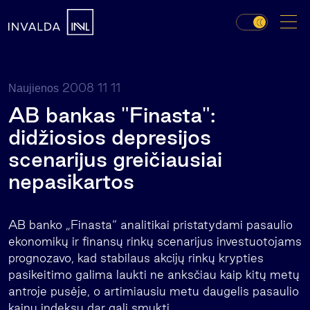
2008 11 11
Naujienos
AB bankas "Finasta":
didžiosios depresijos
scenarijus greičiausiai
nepasikartos
AB banko „Finasta“ analitikai pristatydami pasaulio
ekonomikų ir finansų rinkų scenarijus investuotojams
prognozavo, kad stabilaus akcijų rinkų krypties
pasikeitimo galima laukti ne anksčiau kaip kitų metų
antroje pusėje, o artimiausiu metu daugelis pasaulio
kainų indeksų dar gali smukti.