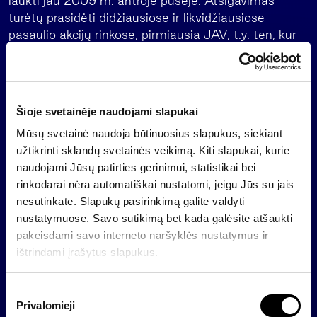
laukti jau 2009 m. antroje pusėje. Atsigavimas
turėtų prasidėti didžiausiose ir likvidžiausiose
pasaulio akcijų rinkose, pirmiausia JAV, t.y. ten, kur
įsisuko akcijų kainų griūtis. Tiesa, globalizacijos
mastai lemia tai, kad šios prognozės ne visada
išgirstamos, kadangi pesimistinės investuotojų
nuotaikos akimirksniu pasklinda po visą pasaulį,“ –
Šioje svetainėje naudojami slapukai
teigia A. Budrytė.
Mūsų svetainė naudoja būtinuosius slapukus, siekiant
Pasak analitikės, esant tokiai kainų griūčiai
užtikrinti sklandų svetainės veikimą. Kiti slapukai, kurie
investuotojams psichologiškai sunku net pažvelgti
naudojami Jūsų patirties gerinimui, statistikai bei
akcijų rinkų pusėn, nors tokie laikotarpiai yra
rinkodarai nėra automatiškai nustatomi, jeigu Jūs su jais
palankiausi portfelių pertvarkymui. „Kaip ten bebūtų,
nesutinkate. Slapukų pasirinkimą galite valdyti
šiandien jau galima rasti ne vieną labai pigią ir
nustatymuose. Savo sutikimą bet kada galėsite atšaukti
patrauklią akciją, kuri netgi piešiant patį niūriausią
pakeisdami savo interneto naršyklės nustatymus ir
ekonomikos scenarijų atrodo nepelnytai nuvertinta,“
ištrindami įrašytus slapukus.
– sakė A. Budrytė. Analitikė perspėja, kad
neapibrėžtumas ir dideli svyravimai gali tęstis, todėl
S
protingiausia būtų investuoti dalimis.
Privalomieji
u