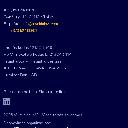
AB „Invalda INVL“
Gynėjų g. 14, 01110 Vilnius
El. paštas
info@invaldainvl.com
Tel.
+370 527 90601
Įmonės kodas 121304349
PVM mokėtojo kodas LT213043414
Įregistruota VĮ Registrų centras
A.s. LT25 4010 0424 0124 2013
Luminor Bank AB
Privatumo politika
Slapukų politika
2026 © Invalda INVL. Visos teisės saugomos.
Dalyvavimas organizacijose: