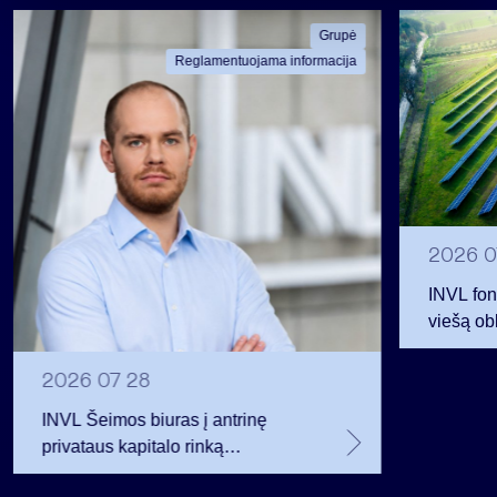
Grupė
Reglamentuojama informacija
2026 0
INVL fon
viešą obl
12 mln. 
planavo
2026 07 28
INVL Šeimos biuras į antrinę
privataus kapitalo rinką
investuojantį fondą pritraukė 17,4