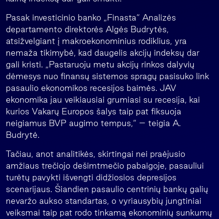
Pasak investicinio banko „Finasta“ Analizės
departamento direktorės Algės Budrytės,
atsižvelgiant į makroekonominius rodiklius, yra
nemaža tikimybė, kad daugelis akcijų indeksų dar
gali kristi. „Pastaruoju metu akcijų rinkos dalyvių
dėmesys nuo finansų sistemos spragų pasisuko link
pasaulio ekonomikos recesijos baimės. JAV
ekonomika jau veikiausiai grumiasi su recesija, kai
kurios Vakarų Europos šalys taip pat fiksuoja
neigiamus BVP augimo tempus,“ – teigia A.
Budrytė.
Tačiau, anot analitikės, skirtingai nei praėjusio
amžiaus trečiojo dešimtmečio pabaigoje, pasauliui
turėtų pavykti išvengti didžiosios depresijos
scenarijaus. Šiandien pasaulio centrinių bankų galių
nevaržo aukso standartas, o vyriausybių jungtiniai
veiksmai taip pat rodo tinkamą ekonominių sunkumų