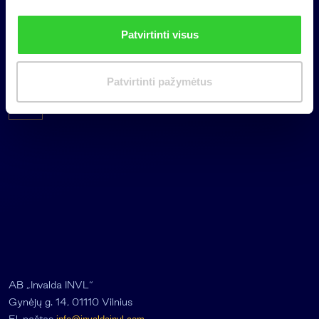
i
n
Patvirtinti visus
k
i
m
Patvirtinti pažymėtus
a
s
AB „Invalda INVL“
Gynėjų g. 14, 01110 Vilnius