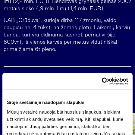
litų (2,2 mln. EUR). Bendrovės grynasis pelnas 2007
metais siekė 4,9 mln. Litų (1,4 mln. EUR).
UAB „Grūduva“, kurioje dirba 117 žmonių, valdo
daugiau nei 4 tūkst. ha žemės plotų. Laikomų karvių
banda, kuri yra didinama kasmet, pernai viršijo
800vnt. Iš vienos karvės per metus vidutiniškai
primelžiama 6t pieno.
Atgal
Naujienos
Šioje svetainėje naudojami slapukai
Mūsų svetainė naudoja būtinuosius slapukus, siekiant
užtikrinti sklandų svetainės veikimą. Kiti slapukai, kurie
Grupė
naudojami Jūsų patirties gerinimui, statistikai bei
Reglamentuojama informacija
rinkodarai nėra automatiškai nustatomi, jeigu Jūs su jais