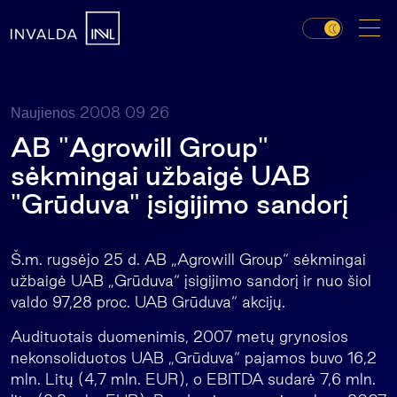
2008 09 26
Naujienos
AB "Agrowill Group"
sėkmingai užbaigė UAB
"Grūduva" įsigijimo sandorį
Š.m. rugsėjo 25 d. AB „Agrowill Group“ sėkmingai
užbaigė UAB „Grūduva“ įsigijimo sandorį ir nuo šiol
valdo 97,28 proc. UAB Grūduva“ akcijų.
Audituotais duomenimis, 2007 metų grynosios
nekonsoliduotos UAB „Grūduva“ pajamos buvo 16,2
mln. Litų (4,7 mln. EUR), o EBITDA sudarė 7,6 mln.