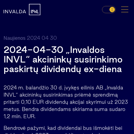
2024 04 30
Naujienos
2024-04-30 „Invaldos
INVL“ akcininkų susirinkimo
paskirtų dividendų ex-diena
2024 m. balandžio 30 d. įvykęs eilinis AB „Invalda
INVL” akcininkų susirinkimas priėmė sprendimą
pritarti 0,10 EUR dividendų akcijai skyrimui už 2023
metus. Bendra dividendams skiriama suma sudaro
1,2 mln. EUR.
Bendrovė pažymi, kad dividendai bus išmokėti bei