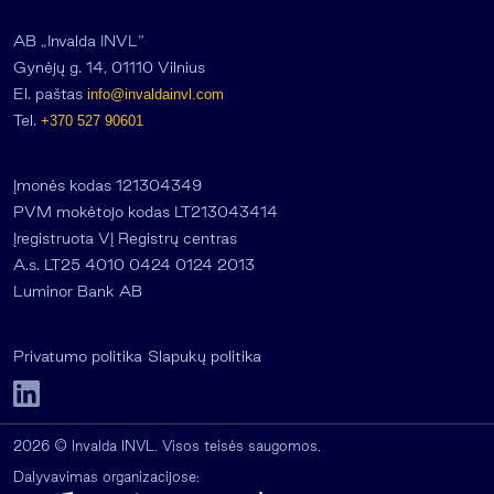
AB „Invalda INVL“
Gynėjų g. 14, 01110 Vilnius
El. paštas
info@invaldainvl.com
Tel.
+370 527 90601
Įmonės kodas 121304349
PVM mokėtojo kodas LT213043414
Įregistruota VĮ Registrų centras
A.s. LT25 4010 0424 0124 2013
Luminor Bank AB
Privatumo politika
Slapukų politika
2026 © Invalda INVL. Visos teisės saugomos.
Dalyvavimas organizacijose: