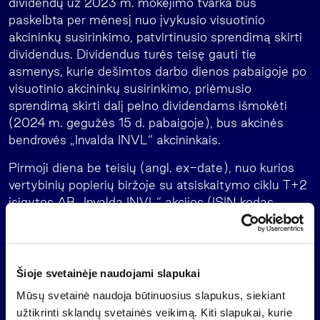
dividendų už 2023 m. mokėjimo tvarka bus
paskelbta per mėnesį nuo įvykusio visuotinio
akcininkų susirinkimo, patvirtinusio sprendimą skirti
dividendus. Dividendus turės teisę gauti tie
asmenys, kurie dešimtos darbo dienos pabaigoje po
visuotinio akcininkų susirinkimo, priėmusio
sprendimą skirti dalį pelno dividendams išmokėti
(2024 m. gegužės 15 d. pabaigoje), bus akcinės
bendrovės „Invalda INVL“ akcininkais.
Pirmoji diena be teisių (angl. ex-date), nuo kurios
vertybinių popierių biržoje su atsiskaitymo ciklu T+2
įsigytos AB „Invalda INVL“ akcijos (ISIN kodas
LT0000102279) nesuteikia teisės gauti dividendų
už 2023 metus, yra 2024 m. gegužės 14 d.
Pridedama:
Šioje svetainėje naudojami slapukai
Pelno paskirstymas
Mūsų svetainė naudoja būtinuosius slapukus, siekiant
Asmuo, įgaliotas suteikti papildomą informaciją:
užtikrinti sklandų svetainės veikimą. Kiti slapukai, kurie