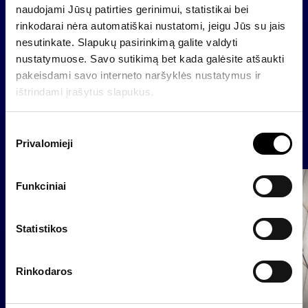
Vyr. finansininkas Raimondas Rajeckas
naudojami Jūsų patirties gerinimui, statistikai bei
El. paštas
raimondas@invaldainvl
rinkodarai nėra automatiškai nustatomi, jeigu Jūs su jais
nesutinkate. Slapukų pasirinkimą galite valdyti
nustatymuose. Savo sutikimą bet kada galėsite atšaukti
pakeisdami savo interneto naršyklės nustatymus ir
Atgal
ištrindami įrašytus slapukus.
S
Naujienos
Privalomieji
u
t
i
Funkciniai
Grupė
k
Reglamentuojama informacija
i
m
Statistikos
o
p
Rinkodaros
a
s