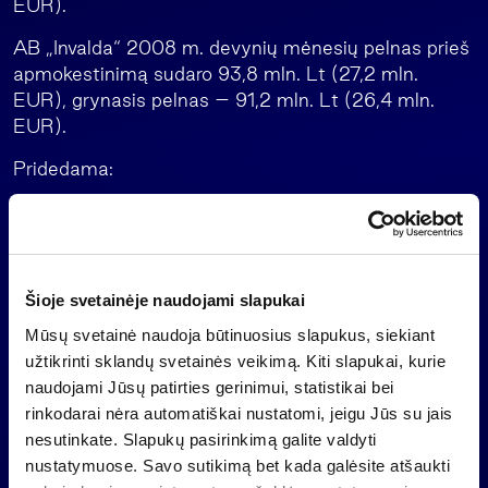
EUR).
AB „Invalda“ 2008 m. devynių mėnesių pelnas prieš
apmokestinimą sudaro 93,8 mln. Lt (27,2 mln.
EUR), grynasis pelnas – 91,2 mln. Lt (26,4 mln.
EUR).
Pridedama:
1.
>Atsakingų asmenų patvirtinimas.
2.
>Konsoliduota ir bendrovės 2008 m. 9 mėnesių tarpinė
.
finansinė atskaitomybė
3.
.
>Preliminarių 2008 m. 9 mėnesių rezultatų pristatymas
Šioje svetainėje naudojami slapukai
Mūsų svetainė naudoja būtinuosius slapukus, siekiant
užtikrinti sklandų svetainės veikimą. Kiti slapukai, kurie
naudojami Jūsų patirties gerinimui, statistikai bei
Atgal
rinkodarai nėra automatiškai nustatomi, jeigu Jūs su jais
nesutinkate. Slapukų pasirinkimą galite valdyti
nustatymuose. Savo sutikimą bet kada galėsite atšaukti
Naujienos