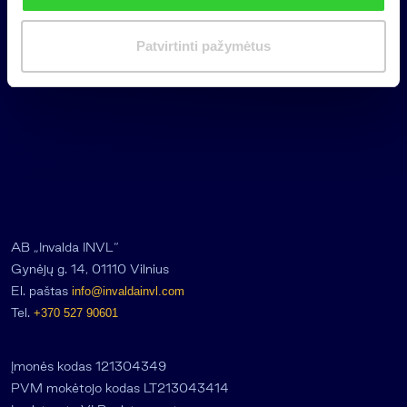
investuojantį fondą pritraukė 17,4
i
mln. JAV dolerių
m
Patvirtinti pažymėtus
a
s
AB „Invalda INVL“
Gynėjų g. 14, 01110 Vilnius
El. paštas
info@invaldainvl.com
Tel.
+370 527 90601
Įmonės kodas 121304349
PVM mokėtojo kodas LT213043414