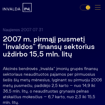
2007 07 31
Naujienos
2007 m. pirmąjį pusmetį
"Invaldos" finansų sektorius
uždirbo 15,5 mln. litų
Akcinės bendrovės „Invalda“ įmonių grupės finansų
sektoriaus neaudituotos pajamos per pirmuosius
šešis šių metų mėnesius, lyginant su pirmuoju 2006
metų pusmečiu, padidėjo 2,5 karto – nuo 14,9 iki
36,5 mln. litų, o neaudituotas grynasis pelnas
atskaičius mokesčius – 6,7 karto, nuo 2,3 iki 15,5
mln. litų.