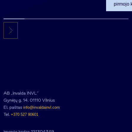
pirmojo 
256,3 ml
AB „Invalda INVL“
Gynėjų g. 14, 01110 Vilnius
El. paštas
info@invaldainvl.com
Tel.
+370 527 90601
Įmonės kodas 121304349