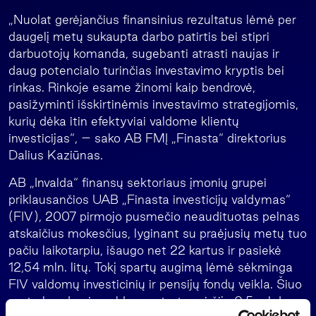
„Nuolat gerėjančius finansinius rezultatus lėmė per
daugelį metų sukaupta darbo patirtis bei stipri
darbuotojų komanda, sugebanti atrasti naujas ir
daug potencialo turinčias investavimo kryptis bei
rinkas. Rinkoje esame žinomi kaip bendrovė,
pasižyminti išskirtinėmis investavimo strategijomis,
kurių dėka itin efektyviai valdome klientų
investicijas“, – sako AB FMĮ „Finasta“ direktorius
Dalius Kaziūnas.
AB „Invalda“ finansų sektoriaus įmonių grupei
priklausančios UAB „Finasta investicijų valdymas“
(FIV), 2007 pirmojo pusmečio neaudituotas pelnas
atskaičius mokesčius, lyginant su praėjusių metų tuo
pačiu laikotarpiu, išaugo net 22 kartus ir pasiekė
12,54 mln. litų. Tokį spartų augimą lėmė sėkminga
FIV valdomų investicinių ir pensijų fondų veikla. Šiuo
metu bendrovės valdomas turtas viršija 0,5 mlrd.