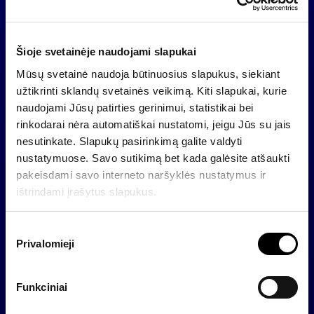
litų.
Didžiausia nebankinė finansų maklerio FMĮ
„Finasta“ per pusę metų, lyginant su praėjusių metų
Šioje svetainėje naudojami slapukai
tuo pačiu laikotarpiu, išaugo beveik 2 kartus –
Mūsų svetainė naudoja būtinuosius slapukus, siekiant
įmonės neaudituotas pelnas, gautas iš finansinio
užtikrinti sklandų svetainės veikimą. Kiti slapukai, kurie
tarpininkavimo paslaugų, atskaičius mokesčius siekia
naudojami Jūsų patirties gerinimui, statistikai bei
2,663 mln. litų. Palyginimui, 2006 m. pirmąjį
rinkodarai nėra automatiškai nustatomi, jeigu Jūs su jais
pusmetį FMĮ „Finasta“ gavo 1,43 mln. litų.
nesutinkate. Slapukų pasirinkimą galite valdyti
Tuo tarpu tik pernai metų liepos pabaigoje įkurta AB
nustatymuose. Savo sutikimą bet kada galėsite atšaukti
„Finasta įmonių finansai“ atskaičius mokesčius
pakeisdami savo interneto naršyklės nustatymus ir
uždirbo 320 tūkst. litų.
ištrindami įrašytus slapukus.
S
Privalomieji
u
Atgal
t
i
Funkciniai
k
i