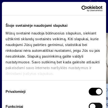
Back
News
Šioje svetainėje naudojami slapukai
Mūsų svetainė naudoja būtinuosius slapukus, siekiant
Group
užtikrinti sklandų svetainės veikimą. Kiti slapukai, kurie
Regulated information
naudojami Jūsų patirties gerinimui, statistikai bei
rinkodarai nėra automatiškai nustatomi, jeigu Jūs su jais
nesutinkate. Slapukų pasirinkimą galite valdyti
nustatymuose. Savo sutikimą bet kada galėsite atšaukti
pakeisdami savo interneto naršyklės nustatymus ir
ištrindami įrašytus slapukus.
S
2026 0
Privalomieji
u
t
Notificat
i
voting ri
Funkciniai