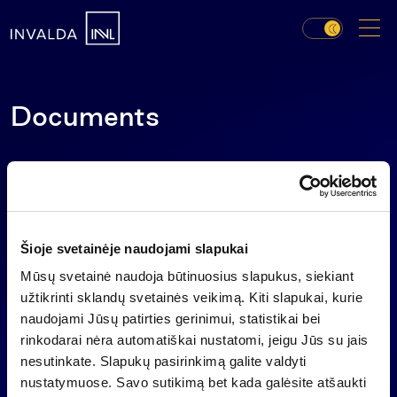
Documents
(.pdf), translation from
Articles of Association
Lithuanian, the latest version as of 19 June, 2026
(.pdf), approved by the
Remuneration Policy
Šioje svetainėje naudojami slapukai
shareholders’ meeting on 30 April, 2024
Mūsų svetainė naudoja būtinuosius slapukus, siekiant
(.pdf), approved by the
Audit Committee Regulations
užtikrinti sklandų svetainės veikimą. Kiti slapukai, kurie
shareholders’ meeting on 30 April, 2023
naudojami Jūsų patirties gerinimui, statistikai bei
rinkodarai nėra automatiškai nustatomi, jeigu Jūs su jais
(.pdf), approved by
Rules for Granting Equity Incentives
nesutinkate. Slapukų pasirinkimą galite valdyti
the shareholders’ meeting on 1 July, 2020
nustatymuose. Savo sutikimą bet kada galėsite atšaukti