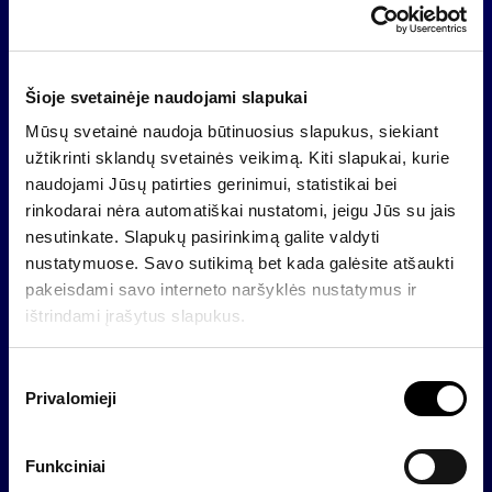
29 May 2026
2026
Semi–annual rep
31 August 2026
Šioje svetainėje naudojami slapukai
2026
Mūsų svetainė naudoja būtinuosius slapukus, siekiant
užtikrinti sklandų svetainės veikimą. Kiti slapukai, kurie
Factsheet for 9
30 November 2026
naudojami Jūsų patirties gerinimui, statistikai bei
2026
rinkodarai nėra automatiškai nustatomi, jeigu Jūs su jais
nesutinkate. Slapukų pasirinkimą galite valdyti
nustatymuose. Savo sutikimą bet kada galėsite atšaukti
2025
pakeisdami savo interneto naršyklės nustatymus ir
ištrindami įrašytus slapukus.
2024
S
Privalomieji
u
2023
t
i
Funkciniai
k