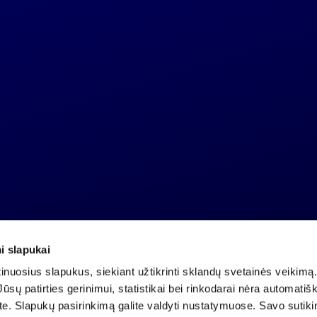
i slapukai
Company code 121304349
nuosius slapukus, siekiant užtikrinti sklandų svetainės veikimą. 
VAT payer code LT213043414
ūsų patirties gerinimui, statistikai bei rinkodarai nėra automatiš
Registered at the State Centre of Registers
ate. Slapukų pasirinkimą galite valdyti nustatymuose. Savo sutik
Account LT25 4010 0424 0124 2013