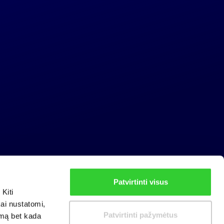
Patvirtinti visus
Privacy policy
Kiti
Cookies policy
kai nustatomi,
Patvirtinti pažymėtus
imą bet kada