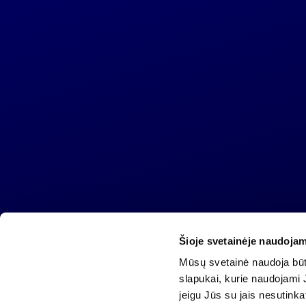
Šioje svetainėje naudojam
Invalda INVL AB
Mūsų svetainė naudoja būti
Gynėjų 14, 01110 Vilnius, Lithuania
slapukai, kurie naudojami J
E-mail:
info@invaldainvl.com
jeigu Jūs su jais nesutink
Phone.
+370 527 90601