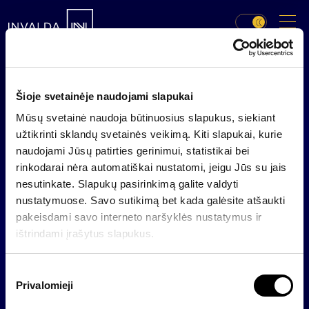
Šioje svetainėje naudojami slapukai
Mūsų svetainė naudoja būtinuosius slapukus, siekiant
užtikrinti sklandų svetainės veikimą. Kiti slapukai, kurie
naudojami Jūsų patirties gerinimui, statistikai bei
rinkodarai nėra automatiškai nustatomi, jeigu Jūs su jais
nesutinkate. Slapukų pasirinkimą galite valdyti
nustatymuose. Savo sutikimą bet kada galėsite atšaukti
pakeisdami savo interneto naršyklės nustatymus ir
ištrindami įrašytus slapukus.
S
Privalomieji
u
t
AB „Invalda INVL“