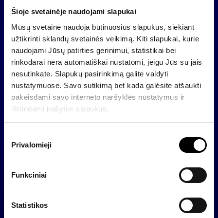
insurance business and
investment into life insurance
Šioje svetainėje naudojami slapukai
Baltic Sea Growth Fund
business and investments in
Sustainable Timberland
Mūsų svetainė naudoja būtinuosius slapukus, siekiant
collective investment
Farmland Fund II, INVL
užtikrinti sklandų svetainės veikimą. Kiti slapukai, kurie
undertakings managed by
Renewable Energy Fund
naudojami Jūsų patirties gerinimui, statistikai bei
INVL
INVL Baltic Real Estate
rinkodarai nėra automatiškai nustatomi, jeigu Jūs su jais
nesutinkate. Slapukų pasirinkimą galite valdyti
Technology, other produ
nustatymuose. Savo sutikimą bet kada galėsite atšaukti
INVL
pakeisdami savo interneto naršyklės nustatymus ir
ištrindami įrašytus slapukus.
Investments into banking
AB Šiaulių bankas*,
sector
Moldova-Agroindbank (
S
Privalomieji
u
t
i
Funkciniai
UAB Litagra,
k
Historical investments
AB Vernitas,
i
UAB Kelio ženklai (loan
m
Statistikos
o